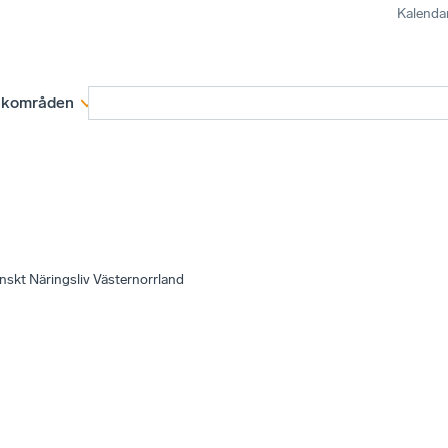
Kalenda
kområden
Medlemskap
Rapporter och remissva
nskt Näringsliv Västernorrland