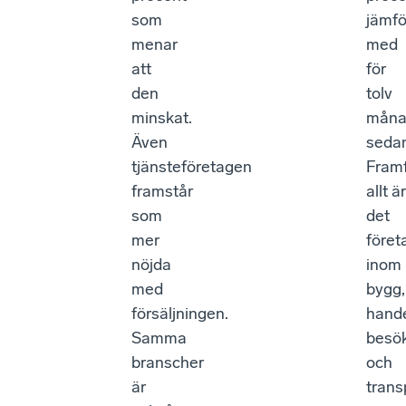
som
jämfö
menar
med
att
för
den
tolv
minskat.
måna
Även
seda
tjänsteföretagen
Fram
framstår
allt är
som
det
mer
föret
nöjda
inom
med
bygg,
försäljningen.
hande
Samma
besö
branscher
och
är
trans