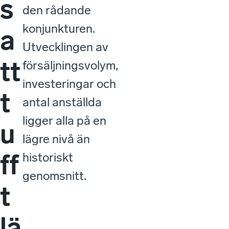
s
den rådande
konjunkturen.
a
Utvecklingen av
tt
försäljningsvolym,
investeringar och
t
antal anställda
ligger alla på en
u
lägre nivå än
ff
historiskt
genomsnitt.
t
lä