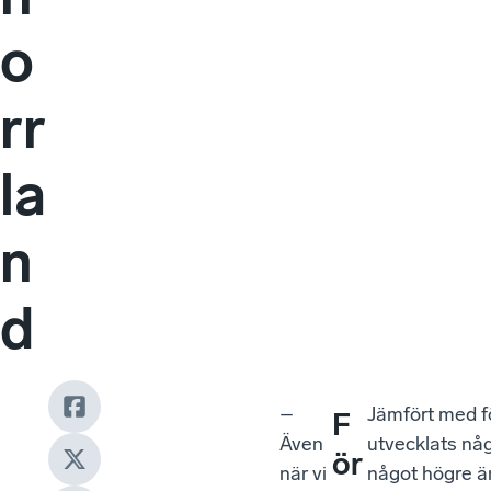
o
rr
la
n
d
–
Jämfört med fö
F
Även
utvecklats någo
ör
när vi
något högre ä