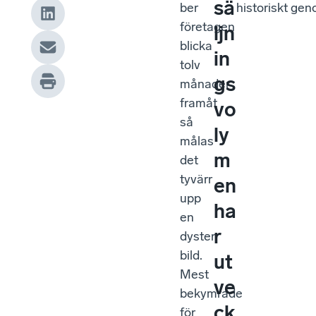
sä
ber
historiskt geno
företagen
ljn
blicka
in
tolv
gs
månader
framåt
vo
så
ly
målas
m
det
tyvärr
en
upp
ha
en
r
dyster
bild.
ut
Mest
ve
bekymrade
ck
för