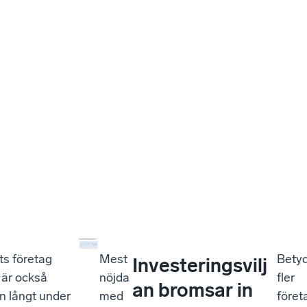
ts företag
Mest
Betyd
Investeringsvilj
e är också
nöjda
fler
an bromsar in
n långt under
med
föret