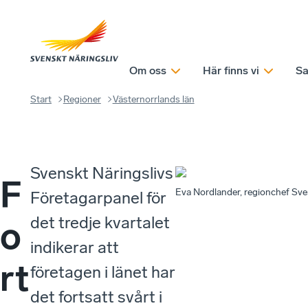
Om oss
Här finns vi
Sa
Start
Regioner
Västernorrlands län
Svenskt Näringslivs
F
Eva Nordlander, regionchef Sve
Företagarpanel för
det tredje kvartalet
o
indikerar att
rt
företagen i länet har
det fortsatt svårt i