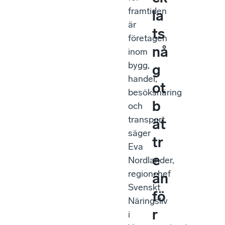
framtiden
la
är
ts
företagen
nå
inom
bygg,
g
handel,
ot
besöksnäring
b
och
transport,
ät
säger
tr
Eva
e
Nordlander,
regionchef
än
Svenskt
fö
Näringsliv
r
i