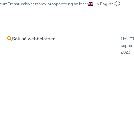
rium
Pressrum
Nyhetsbrev
Inrapportering av löner
In English
r
Sök på webbplatsen
NYHE
septem
2023