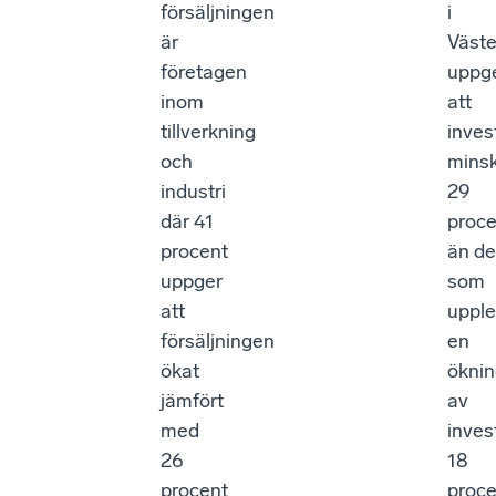
försäljningen
i
är
Väste
företagen
uppg
inom
att
tillverkning
inves
och
minsk
industri
29
där 41
proce
procent
än de
uppger
som
att
upple
försäljningen
en
ökat
ökni
jämfört
av
med
inves
26
18
procent
proce