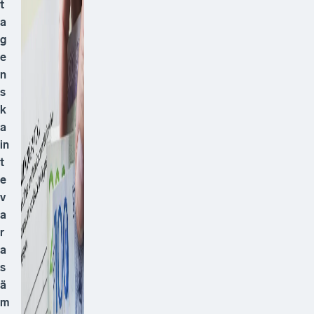
t
a
g
e
n
s
k
a
in
t
e
v
a
r
a
s
ä
m