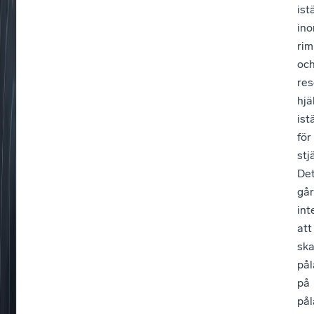
ist
in
rim
oc
res
hjä
ist
för
stj
De
går
int
att
sk
på
på
på