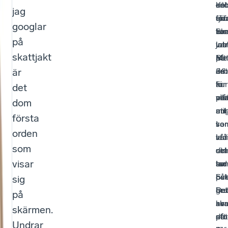
t
kil
en
oc
det
jag
för
erf
tjä
sku
s
googlar
tu
vor
Sk
ku
ti
på
las
int
job
var
skattjakt
på
att
Bet
Me
d
är
24
se
arb
det
e
kr
hur
för
är
det
r
per
må
all
vik
dom
mil.
un
ans
att
första
I
so
so
var
orden
vår
stå
i
led
som
del
ut
sin
oc
visar
av
so
tur
lad
Sve
på
oc
bat
sig
är
gr
bet
De
på
av
av
ska
ko
skärmen.
sto
det
på
att
Undrar