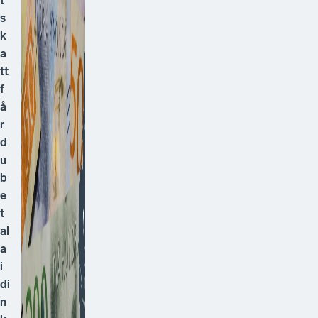
t
s
k
a
tt
f
å
r
d
u
b
e
t
al
a
i
di
n