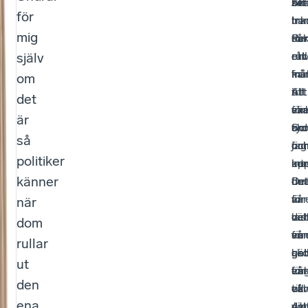
Alt
Ska
sin
be
för
tra
har
ink
i
mig
för
såk
Pe
de
själv
råv
ett
rul
env
frå
mål
in
ka
om
till
Att
i
att
det
ex
vä
ska
för
är
sk
om
So
tyd
så
fin
oc
jag
oc
politiker
int
ku
ser
upp
känner
De
fin
det
om
är
vår
är
för
när
las
väl
det
oc
dom
so
vår
en
fö
rullar
gäl
sko
ga
bet
ut
Lä
vår
enk
för
den
till
oc
ekv
vår
ena
die
om
Att
väl