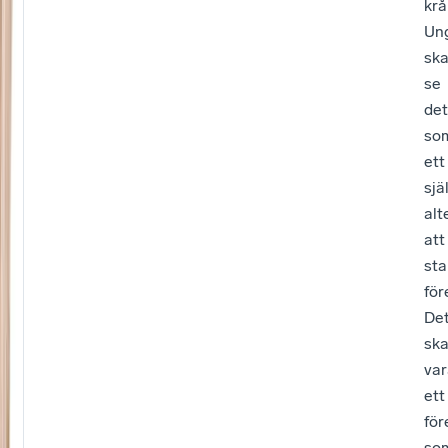
krå
Un
sk
se
det
so
ett
sjä
alt
att
sta
för
De
sk
var
ett
för
so