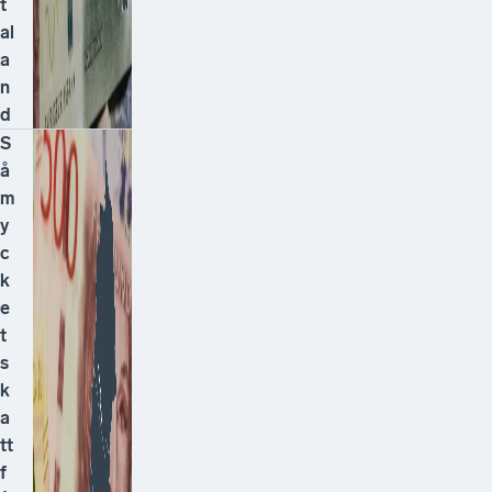
t
al
a
n
d
S
å
m
y
c
k
e
t
s
k
a
tt
f