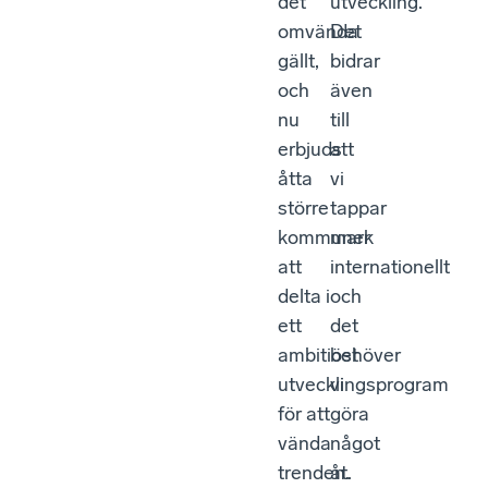
det
utveckling.
omvända
Det
gällt,
bidrar
och
även
nu
till
erbjuds
att
åtta
vi
större
tappar
kommuner
mark
att
internationellt
delta i
och
ett
det
ambitiöst
behöver
utvecklingsprogram
vi
för att
göra
vända
något
trenden.
åt.