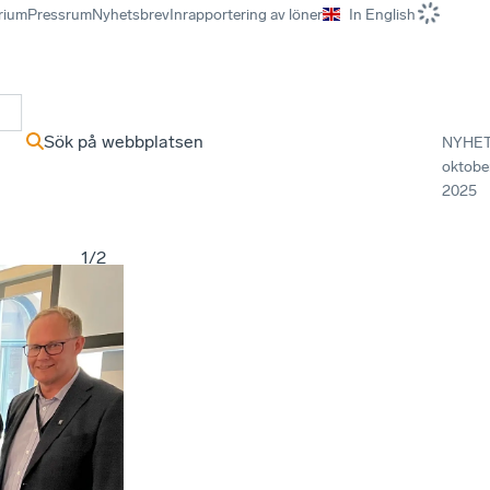
rium
Pressrum
Nyhetsbrev
Inrapportering av löner
In English
r
Sök på webbplatsen
NYHE
oktobe
2025
1
/
2