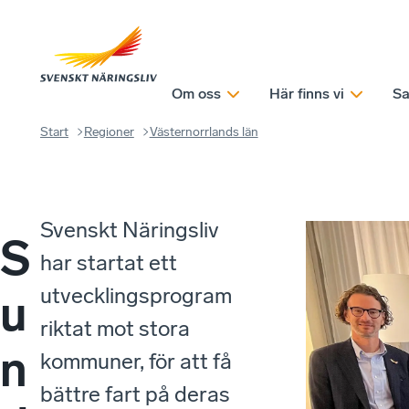
Om oss
Här finns vi
Sa
Start
Regioner
Västernorrlands län
Svenskt Näringsliv
S
har startat ett
utvecklingsprogram
u
riktat mot stora
n
kommuner, för att få
bättre fart på deras