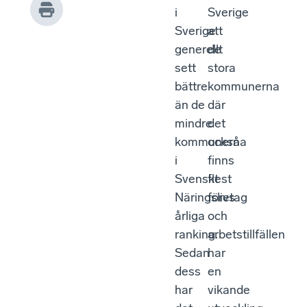
i
Sverige
Sverige
att
generellt
de
sett
stora
bättre
kommunerna
än de
där
mindre
det
kommunerna
också
i
finns
Svenskt
flest
Näringslivs
företag
årliga
och
ranking.
arbetstillfällen
Sedan
har
dess
en
har
vikande