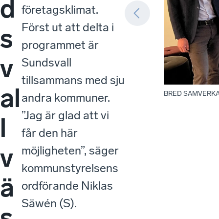
d
företagsklimat.
Först ut att delta i
s
programmet är
v
Sundsvall
tillsammans med sju
al
BRED SAMVERKAN: S
andra kommuner.
”Jag är glad att vi
l
får den här
v
möjligheten”, säger
kommunstyrelsens
ä
ordförande Niklas
Säwén (S).
s