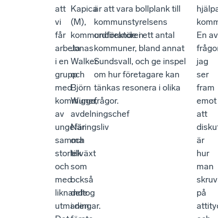
att
Kapica
är att vara bollplank till
hjälp
vi
(M),
kommunstyrelsens
komm
får
kommundirektören
ordförande i ett antal
En av
arbeta
Jonas
kommuner, bland annat
frågo
i en
Walker
Sundsvall, och ge inspel
jag
grupp
och
om hur företagare kan
ser
med
Björn
tänkas resonera i olika
fram
kommuner
Wigge,
frågor.
emot
av
avdelningschef
att
ungefär
Näringsliv
disku
samma
och
är
storlek
tillväxt
hur
och
som
man
med
också
skruv
liknande
deltog
på
utmaningar.
i den
attit