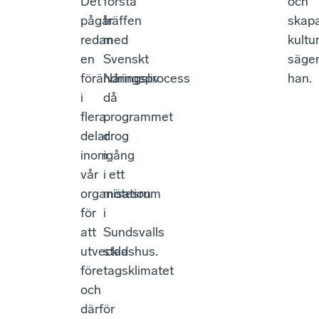
Det
första
och
pågår
träffen
skap
redan
med
kultu
en
Svenskt
säge
förändringsprocess
Näringsliv
han.
i
då
flera
programmet
delar
drog
inom
igång
vår
i ett
organisation
mötesrum
för
i
att
Sundsvalls
utveckla
stadshus.
företagsklimatet
och
därför