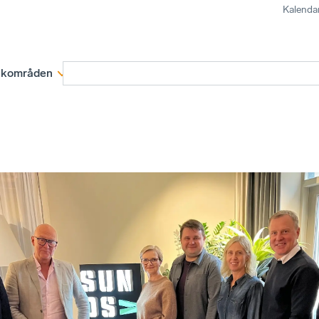
Kalenda
kområden
Medlemskap
Rapporter och remissva