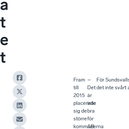
a
t
e
t
Fram
–
För Sundsvall
till
Det
det inte svårt 
2015
är
placerade
inte
sig de
bra
större
för
kommunerna
AB