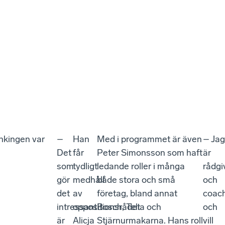
nkingen var
–
Han
Med i programmet är även
– Jag
Det
får
Peter Simonsson som haft
är
som
tydligt
ledande roller i många
rådgi
gör
medhåll
både stora och små
och
det
av
företag, bland annat
coac
intressant
oppositionsrådet
Bosch, Telia och
och
är
Alicja
Stjärnurmakarna. Hans roll
vill