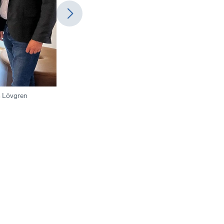
 Lövgren
SAMTAL PÅGÅR: Niklas Säwén (S), kommunstyrelsens 
Björn Wigge, avdelningschef Näringsliv och tillväxt, E
Näringsliv, Jonas Walker, kommundirektör och Alijca K
Sundsvalls kommuns deltagande i Svenskt Näringsliv
Foto
:
Anders Lövgren