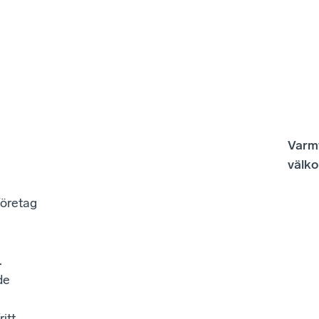
Varm
välk
öretag
.
de
itt