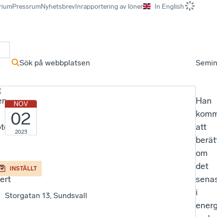
rium
Pressrum
Nyhetsbrev
Inrapportering av löner
In English
r
Sök på webbplatsen
Semin
en
Han
NOV
02
komm
öte
att
2023
berät
om
vs
det
INSTÄLLT
ert
sena
i
Storgatan 13, Sundsvall
energ