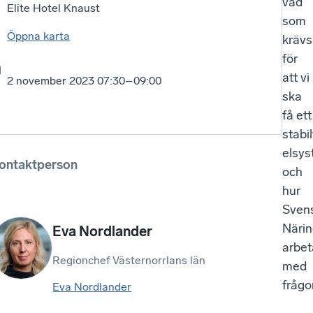
vad
Elite Hotel Knaust
som
Öppna karta
krävs
för
att vi
2 november 2023 07:30–09:00
ska
få ett
stabil
elsy
ontaktperson
och
hur
Sven
Närin
Eva Nordlander
arbet
Regionchef Västernorrlans län
med
frågo
Eva Nordlander