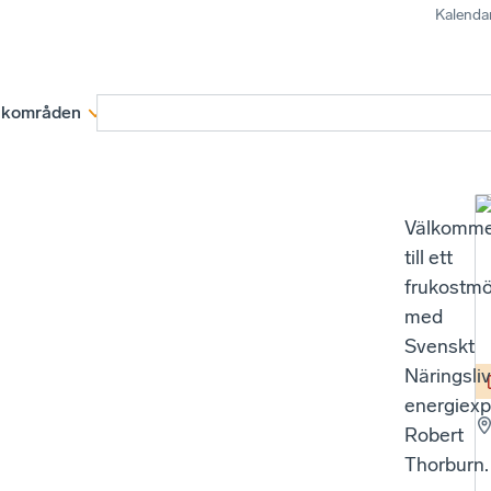
Kalenda
kområden
Medlemskap
Rapporter och remissva
Välkomm
till ett
frukostm
med
Svenskt
Näringsli
energiexp
Robert
Thorburn.