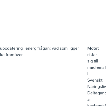
 uppdatering i energifrågan: vad som ligger
Mötet
lut framöver.
riktar
sig till
medlemsf
i
Svenskt
Näringsliv
Deltagan
är
kostnadsfr