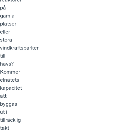
på
gamla
platser
eller
stora
vindkraftsparker
till
havs?
Kommer
elnätets
kapacitet
att
byggas
ut i
tillräcklig
takt