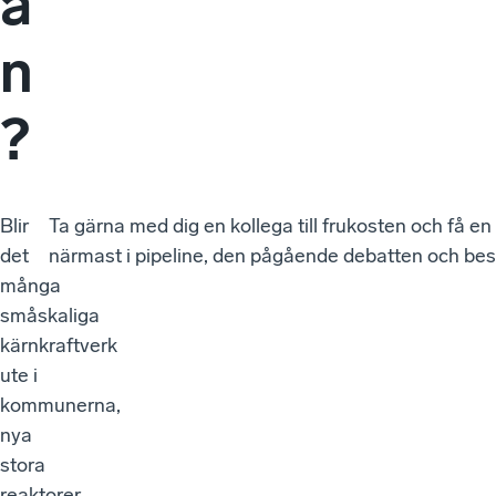
a
n
?
Blir
Ta gärna med dig en kollega till frukosten och få en
det
närmast i pipeline, den pågående debatten och bes
många
småskaliga
kärnkraftverk
ute i
kommunerna,
nya
stora
reaktorer