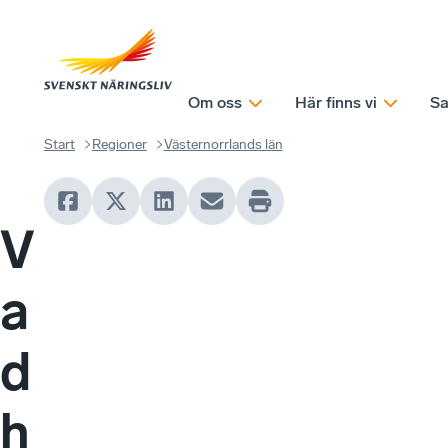
Om oss
Här finns vi
Sa
Start
Regioner
Västernorrlands län
V
a
d
h