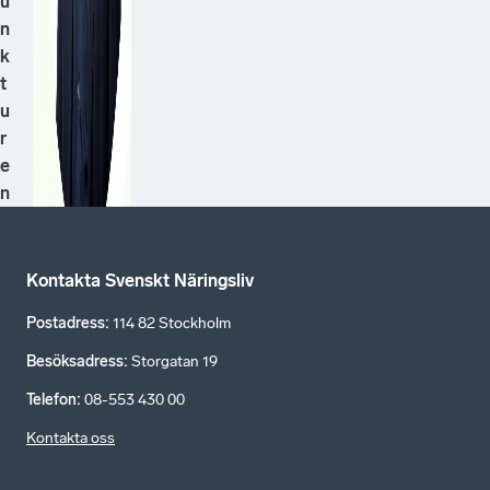
u
n
k
t
u
r
e
n
Kontakta Svenskt Näringsliv
Postadress
:
114 82 Stockholm
Besöksadress
:
Storgatan 19
Telefon
:
08-553 430 00
Kontakta oss