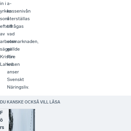
in i
a-
yrken
kassenivån
som
återställas
efterfrågas
till
av
vad
arbetsmarknaden,
som
säger
gällde
Kristin
före
Lahed
krisen
anser
Svenskt
Näringsliv.
DU KANSKE OCKSÅ VILL LÄSA
F
ö
rs