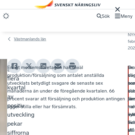
Sök
Meny
NY
Västmanlands län
febr
202
Enligt medlemsföretagen har såväl
–
Tro
De
Efter
F
produktion/försäljning som antalet anställda
Vä
ha
hö
flera
ö
utvecklats betydligt svagare de senaste sex
kon
har
pro
kvartal
månaderna än under de föregående kvartalen. 66
har
Vä
oc
r
av
procent svarar att försäljning och produktion antingen
se
jäm
för
e
positiv
ligger stilla eller har försämrats.
hal
me
har
t
utveckling
kyl
övr
int
av.
Sve
bid
pekar
a
Vi
stå
till
siffrorna