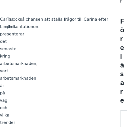
r
Carina
Ta också chansen att ställa frågor till Carina efter
F
Lindfelt
presentationen.
ö
presenterar
r
det
e
senaste
l
kring
arbetsmarknaden,
ä
vart
s
arbetsmarknaden
a
är
r
på
e
väg
och
vilka
trender