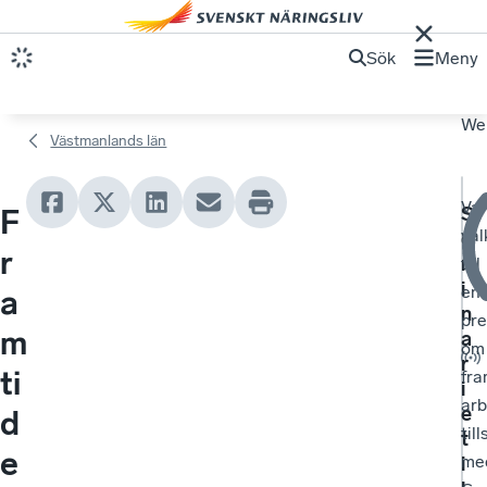
Sök
Meny
We
Västmanlands län
Va
S
F
vä
e
r
m
till
i
en
a
n
pre
m
a
om
r
ti
fra
i
ar
e
d
til
t
e
me
i