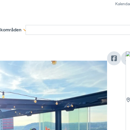
Kalenda
kområden
Medlemskap
Rapporter och remissva