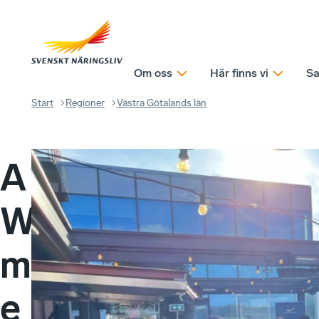
Om oss
Här finns vi
Sa
Start
Regioner
Västra Götalands län
A
W
m
e