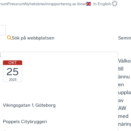
rium
Pressrum
Nyhetsbrev
Inrapportering av löner
In English
r
Sök på webbplatsen
Semin
Välk
OKT
25
till
ännu
2023
en
uppl
av
Vikingsgatan 1, Göteborg
AW
med
Poppels Citybryggeri
närin