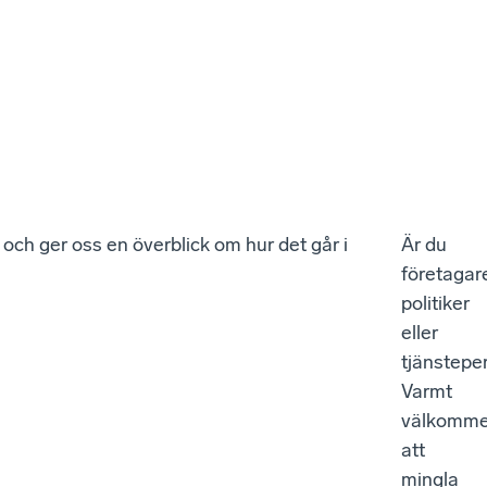
h ger oss en överblick om hur det går i
Är du
företagar
politiker
eller
tjänstepe
Varmt
välkomm
att
mingla