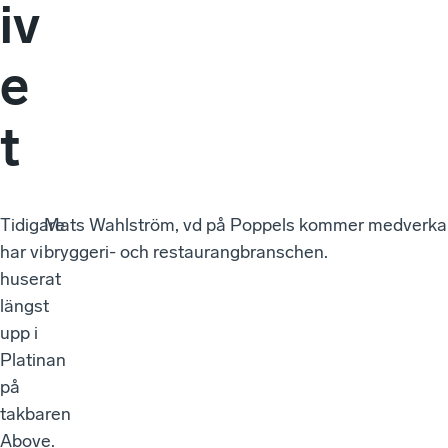
iv
e
t
Tidigare
Mats Wahlström, vd på Poppels kommer medverka oc
har vi
bryggeri- och restaurangbranschen.
huserat
längst
upp i
Platinan
på
takbaren
Above.