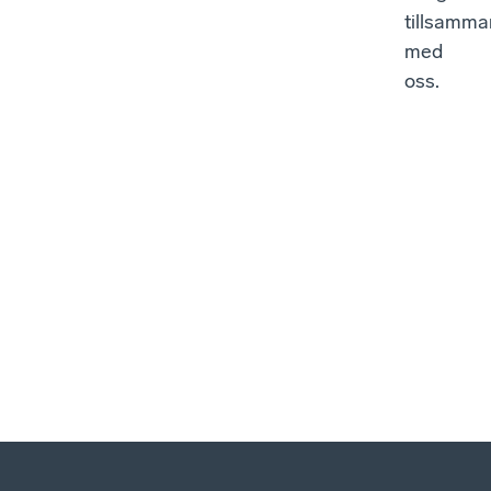
tillsamma
med
oss.