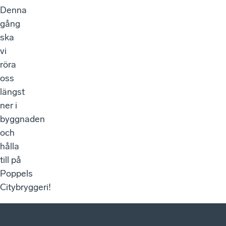
Denna
gång
ska
vi
röra
oss
längst
ner i
byggnaden
och
hålla
till på
Poppels
Citybryggeri!