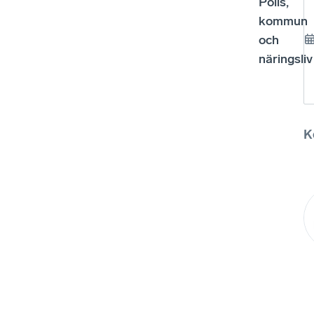
Polis,
kommun
och
näringsliv
K