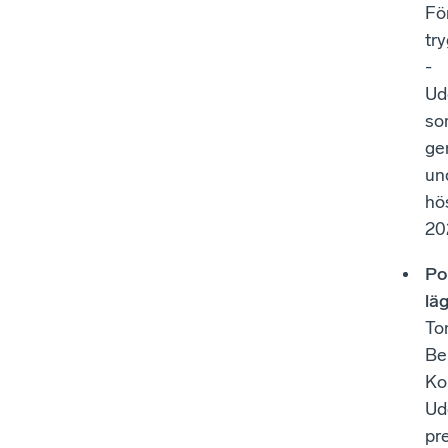
Fö
tr
-
Ud
so
ge
un
hö
20
Po
lä
To
Be
Ko
Ud
pr