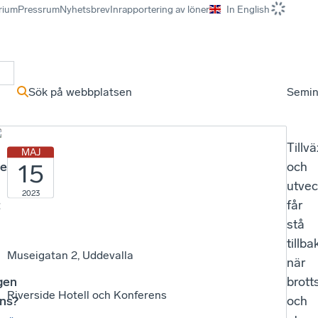
rium
Pressrum
Nyhetsbrev
Inrapportering av löner
In English
r
Sök på webbplatsen
Semin
Tillvä
MAJ
15
het
och
utvec
2023
t
får
stå
tillba
Museigatan 2, Uddevalla
när
gen
brott
Riverside Hotell och Konferens
ans?
och