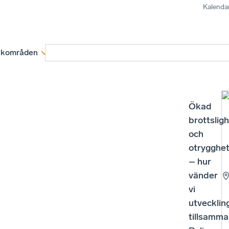
Kalenda
kområden
Medlemskap
Rapporter och remissva
Ökad
brottslig
och
otrygghe
– hur
vänder
vi
utvecklin
tillsamm