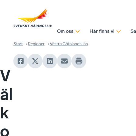
Om oss
Här finns vi
Sa
Start
Regioner
Västra Götalands län
V
äl
k
o