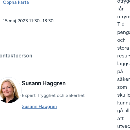
otryg
Öppna karta
får
utry
15 maj 2023 11:30–13:30
Tid,
peng
och
stora
ontaktperson
resur
läggs
på
säker
Susann Haggren
som
skull
Expert Trygghet och Säkerhet
kunn
Susann Haggren
gå till
att
utvec