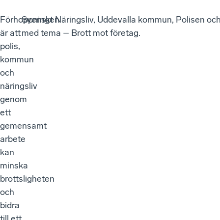
Förhoppningen
Svenskt Näringsliv, Uddevalla kommun, Polisen och 
är att
med tema – Brott mot företag.
polis,
kommun
och
näringsliv
genom
ett
gemensamt
arbete
kan
minska
brottsligheten
och
bidra
till ett