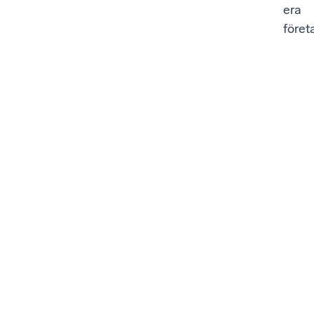
era
föret