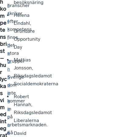
h
besöksnäring
branscher
/
ko
skriker
/
Helena
m
efter
f
pe
Lindahl,
kompetens
r
te
Grundare
ns
finns
i
Opportunity
bri
det
h
Day
st
stora
a
–
Mattias
grupper
m
hu
Jonsson,
i
n
r
Riksdagsledamot
Sverige
s
lyc
Socialdemokraterna
som
d
ka
s
inte
a
Robert
vi
kommer
g
Hannah,
m
in
a
Riksdagsledamot
ed
på
r
Liberalerna
int
arbetsmarknaden.
n
eg
Så
a
David
rat