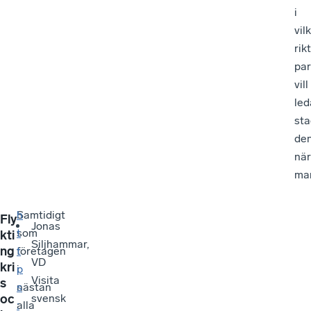
i
vil
rik
par
vill
led
st
de
nä
ma
Samtidigt
h
Fly
Jonas
som
t
kti
Siljhammar,
ng
företagen
t
VD
kri
i
p
Visita
s
nästan
s
oc
svensk
alla
: