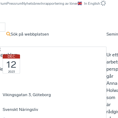
rium
Pressrum
Nyhetsbrev
Inrapportering av löner
In English
r
Sök på webbplatsen
Semin
sproblem
Ur ett
DEC
12
arbet
de
persp
2023
går
Anna
Holwa
Vikingsgatan 3, Göteborg
som
är
Svenskt Näringsliv
rådgi