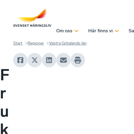
Om oss
Här finns vi
Sa
Start
Regioner
Västra Götalands län
F
r
u
k