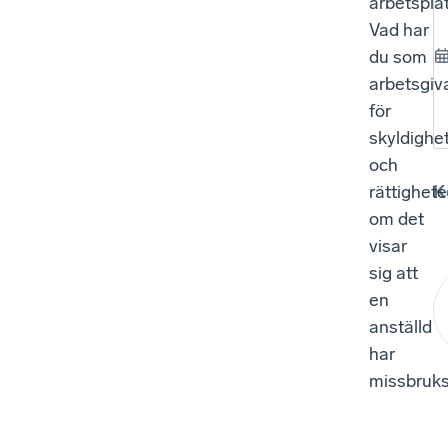
arbetspla
Vad har
du som
arbetsgiv
för
skyldighe
och
rättighete
K
om det
visar
sig att
en
anställd
har
missbruk