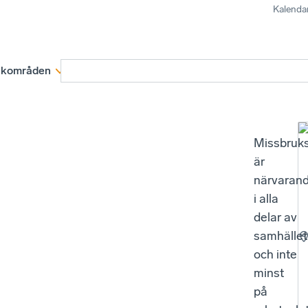
Kalenda
kområden
Medlemskap
Rapporter och remissva
Missbruk
är
närvaran
i alla
delar av
samhället
och inte
minst
på