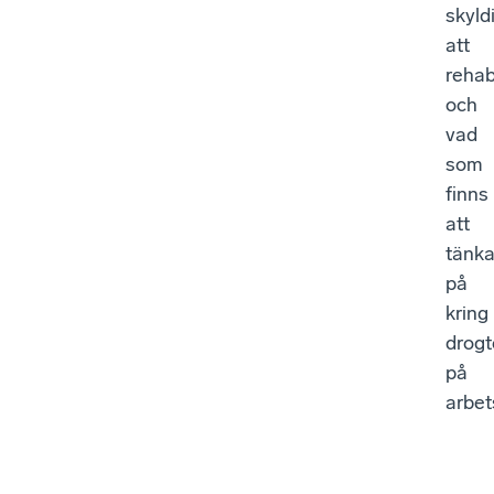
skyld
att
rehab
och
vad
som
finns
att
tänk
på
kring
drogt
på
arbet