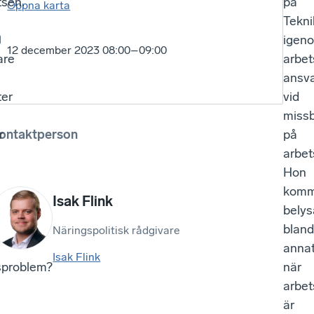
tsen.
på
Öppna karta
Tekni
igen
12 december 2023 08:00–09:00
are
arbet
ansv
ter
vid
miss
r
ontaktperson
på
arbet
Hon
komm
Isak Flink
belys
bland
Näringspolitisk rådgivare
anna
Isak Flink
sproblem?
när
arbet
är