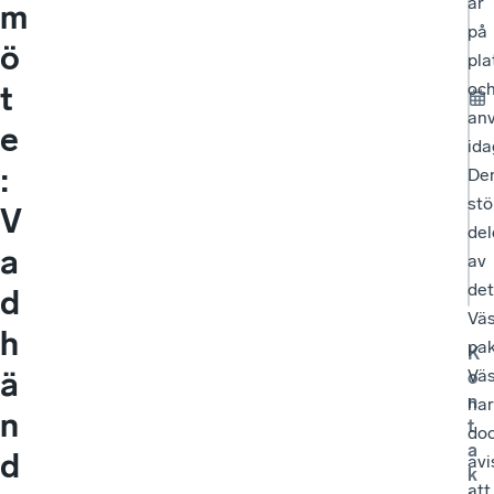
är
m
på
ö
pla
oc
t
an
e
ida
:
De
stö
V
del
a
av
det
d
Vä
h
pak
K
ä
Väs
o
n
har
n
t
do
a
d
avi
k
att