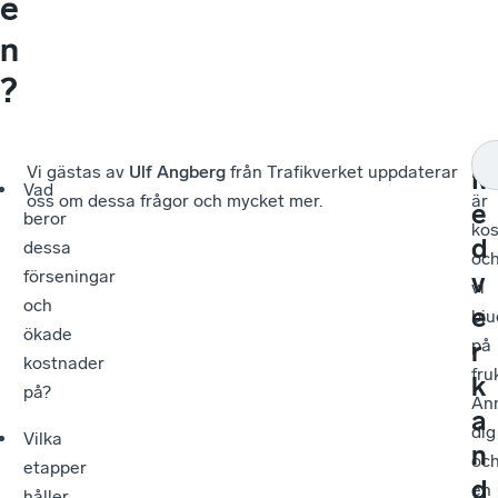
e
n
?
Vi gästas av
Ulf Angberg
från Trafikverket uppdaterar
Mö
M
Vad
oss om dessa frågor och mycket mer.
är
e
beror
kos
d
dessa
oc
förseningar
v
vi
och
e
bju
ökade
på
r
kostnader
fru
k
på?
An
a
dig
Vilka
n
oc
etapper
d
en
håller