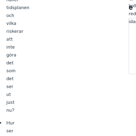
e
kol
tidsplanen
re
och
ida
vilka
riskerar
att
inte
göra
det
som
det
ser
ut
just
nu?
Hur
ser