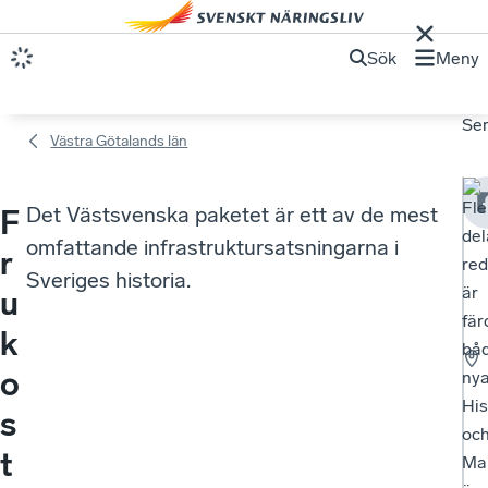
Sök
Meny
Se
Västra Götalands län
Fle
Det Västsvenska paketet är ett av de mest
F
del
omfattande infrastruktursatsningarna i
r
re
Sveriges historia.
är
u
fär
k
bå
o
ny
His
s
oc
t
Ma