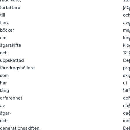
författare
9:0
till
oc
flera
avs
böcker
me
om
lun
ägarskifte
klo
och
12:
uppskattad
Det
föredragshållare
pr
som
ski
har
ut
lång
till
erfarenhet
del
av
nå
ägar-
da
och
inn
generationsskiften.
De