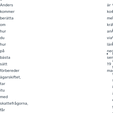
Anders
är
kommer
kos
berätta
me
om
krä
hur
an
du
via
hur
län
på
ne
bästa
se
sätt
19
förbereder
mar
ägarskiftet,
tar
itu
med
skattefrågorna,
får