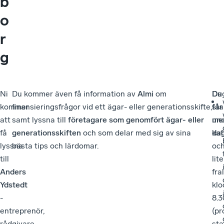
b
o
r
g
Ni
Du kommer även få information av
Almi
om
Du
Da
kommer
finansieringsfrågor vid ett ägar- eller generationsskifte,
får
sta
att
samt lyssna till
företagare som genomfört ägar- eller
un
me
få
generationsskiften
och som delar med sig av sina
da
kaf
lyssna
bästa tips och lärdomar.
oc
till
lit
Anders
fra
Ydstedt
klo
-
8.3
entreprenör,
(p
rådgivare,
sta