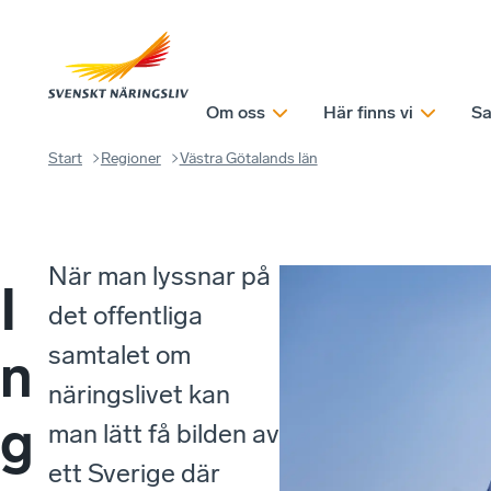
Om oss
Här finns vi
Sa
Start
Regioner
Västra Götalands län
När man lyssnar på
I
det offentliga
samtalet om
n
näringslivet kan
g
man lätt få bilden av
ett Sverige där