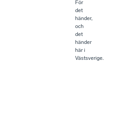
För
det
händer,
och
det
händer
här i
Västsverige.