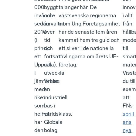
000
byggt
talanger här. De
innov
invånare
och
västsvenska regionerna
i allt
sedan
förvaltat
inom Ung Företagsamhet
från
2010
över
har de senaste fem åren
hållb
(i
tid
kammat hem tre guld och
mod
princip
och
ett silver i de nationella
till
ett
fortsatt
tävlingarna om årets UF-
smar
Uppsala).
att
företag.
mater
I
utveckla.
Visst
jämförelse
Vi har
du till
med
en
exem
riket
industriell
att
som
bas i
FNs
helhet
världsklass.
sprill
har
Globala
ans
den
bolag
nya