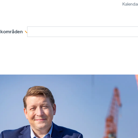
Kalenda
kområden
Medlemskap
Rapporter och remissva