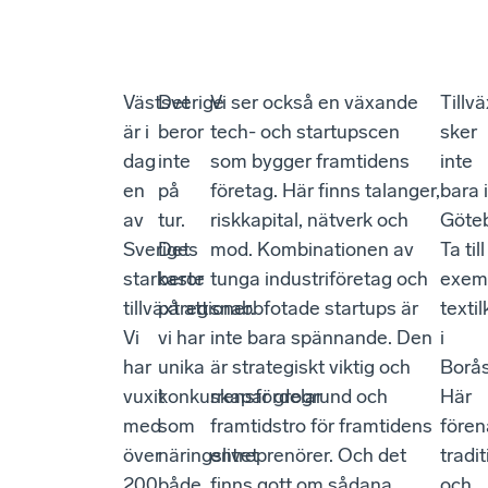
Västsverige
Det
Vi ser också en växande
Tillv
är i
beror
tech- och startupscen
sker
dag
inte
som bygger framtidens
inte
en
på
företag. Här finns talanger,
bara i
av
tur.
riskkapital, nätverk och
Göteb
Sveriges
Det
mod. Kombinationen av
Ta till
starkaste
beror
tunga industriföretag och
exem
tillväxtregioner.
på att
snabbfotade startups är
textil
Vi
vi har
inte bara spännande. Den
i
har
unika
är strategiskt viktig och
Borås
vuxit
konkurrensfördelar
skapar grogrund och
Här
med
som
framtidstro för framtidens
fören
över
näringslivet
entreprenörer. Och det
tradit
200
både
finns gott om sådana
och