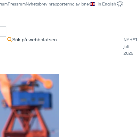
rium
Pressrum
Nyhetsbrev
Inrapportering av löner
In English
r
Sök på webbplatsen
NYHE
juli
2025