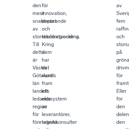
den
för
av
mest
innovation,
Sveri
snabbväxande
export
fem
av
och
raffi
storstadsregionerna.
teknikutveckling.
och
Till
Kring
stors
detta
dem
på
är
har
grön
Västra
det
drivm
Götalands
vuxit
för
län
fram
framt
landets
ett
Eller
ledande
ekosystem
för
region
av
den
för
leverantörer,
delen
företagens
teknikkonsulter
den