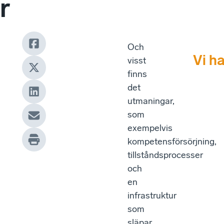
r
Och
Vi ha
visst
finns
det
utmaningar,
som
exempelvis
kompetensförsörjning,
tillståndsprocesser
och
en
infrastruktur
som
släpar