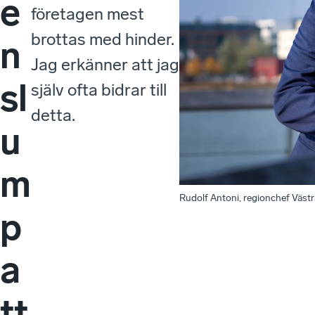
e
företagen mest
brottas med hinder.
n
Jag erkänner att jag
sl
själv ofta bidrar till
detta.
u
m
Rudolf Antoni, regionchef Väst
p
a
tt