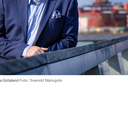
ra Götaland
Foto
:
Svenskt Näringsliv