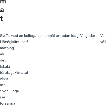
m
a
t
Svenskt
Ta med en kollega och anmäl er redan idag. Vi bjuder
Va
Näringslivs
på julfrukost!
vä
mätning
av
det
lokala
företagsklimatet
visar
att
Svenljunga
i år
försämrar