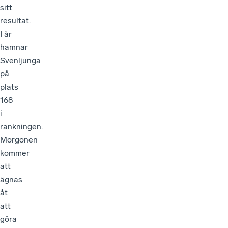
sitt
resultat.
I år
hamnar
Svenljunga
på
plats
168
i
rankningen.
Morgonen
kommer
att
ägnas
åt
att
göra