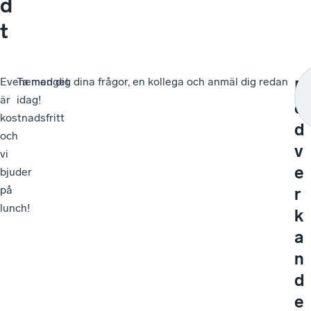
d
t
Evenemanget
Ta med dig dina frågor, en kollega och anmäl dig redan
M
är
idag!
e
kostnadsfritt
d
och
v
vi
e
bjuder
på
r
lunch!
k
a
n
d
e