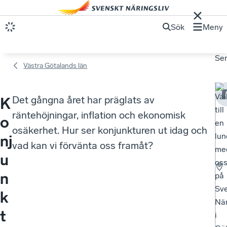
Sök
Meny
Se
Västra Götalands län
Vä
Det gångna året har präglats av
K
till
räntehöjningar, inflation och ekonomisk
o
en
osäkerhet. Hur ser konjunkturen ut idag och
lun
nj
vad kan vi förvänta oss framåt?
me
u
os
n
på
Sv
k
När
t
i