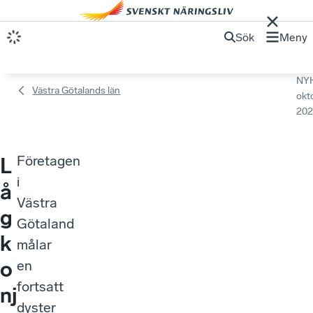
Sök
Meny
NY
Västra Götalands län
okt
202
Företagen
L
i
å
Västra
g
Götaland
k
målar
o
en
fortsatt
nj
dyster