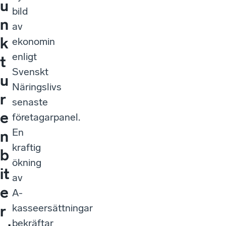
u
bild
n
av
k
ekonomin
enligt
t
Svenskt
u
Näringslivs
r
senaste
e
företagarpanel.
En
n
kraftig
b
ökning
it
av
e
A-
kasseersättningar
r
bekräftar