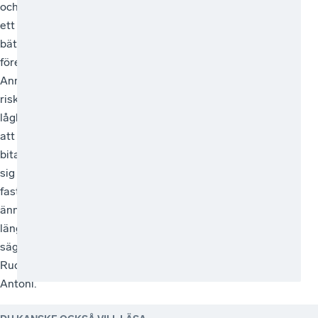
och
ett
bättre
företagsklimat.
Annars
riskerar
lågkonjunkturen
att
bita
sig
fast
ännu
längre,
säger
Rudolf
Antoni.