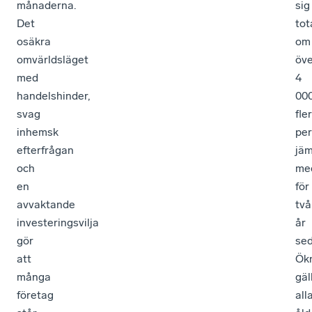
månaderna.
sig
Det
tot
osäkra
om
omvärldsläget
öve
med
4
handelshinder,
00
svag
fler
inhemsk
pe
efterfrågan
jäm
och
me
en
för
avvaktande
två
investeringsvilja
år
gör
sed
att
Ök
många
gäl
företag
all