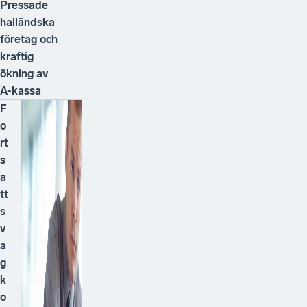
Pressade
halländska
företag och
kraftig
ökning av
A-kassa
F
o
rt
s
a
tt
s
v
a
g
k
o