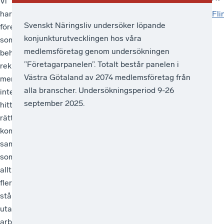
Vi
r
personer
s
har
Fli
som
ä
Svenskt Näringsliv undersöker löpande
företag
får
t
konjunkturutvecklingen hos våra
som
ersättning
t
medlemsföretag genom undersökningen
behöver
n
från
”Företagarpanelen”. Totalt består panelen i
rekrytera
i
A-
Västra Götaland av 2074 medlemsföretag från
men
n
kassa
alla branscher. Undersökningsperiod 9-26
inte
g
september 2025.
per
hittar
s
t
kommun
rätt
a
kompetens,
och
g
samtidigt
förändring
a
som
i
r
allt
antal
e
fler
p
ersättningstagare.
står
e
Källa:
r
utanför
Inspektionen
k
arbetsmarknaden.