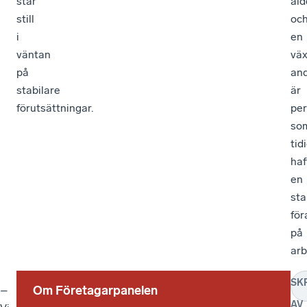
står
åld
still
oc
i
en
väntan
vä
på
and
stabilare
är
förutsättningar.
pe
so
tid
haf
en
sta
för
på
ar
SK
Om Företagarpanelen
–
E
Antal
AV