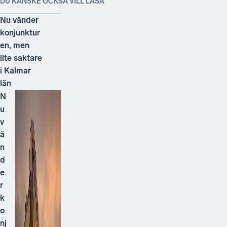
DU KANSKE OCKSÅ VILL LÄSA
Nu vänder
konjunktur
en, men
lite saktare
i Kalmar
län
N
u
v
ä
n
d
e
r
k
o
nj