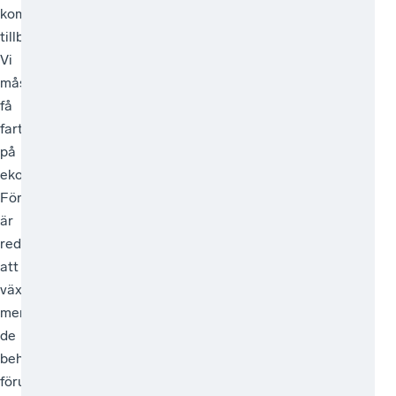
d
komma
tillbaka,
Vi
måste
få
fart
på
ekonomin.
Företagen
är
redo
att
växa,
men
de
behöver
förutsägbarhet