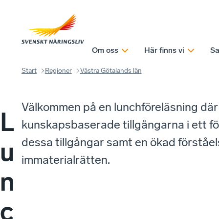
Om oss
Här finns vi
Sa
Start
Regioner
Västra Götalands län
Välkommen på en lunchföreläsning där 
L
kunskapsbaserade tillgångarna i ett för
dessa tillgångar samt en ökad förståe
u
immaterialrätten.
n
c