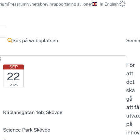
rium
Pressrum
Nyhetsbrev
Inrapportering av löner
In English
r
Sök på webbplatsen
Semin
För
SEP
22
att
det
2023
ska
gå
att få
Kaplansgatan 16b, Skövde
utväx
på
Science Park Skövde
innov