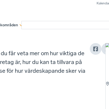
Kalenda
kområden
Medlemskap
Rapporter och remissva
du får veta mer om hur viktiga de
etag är, hur du kan ta tillvara på
lse för hur värdeskapande sker via