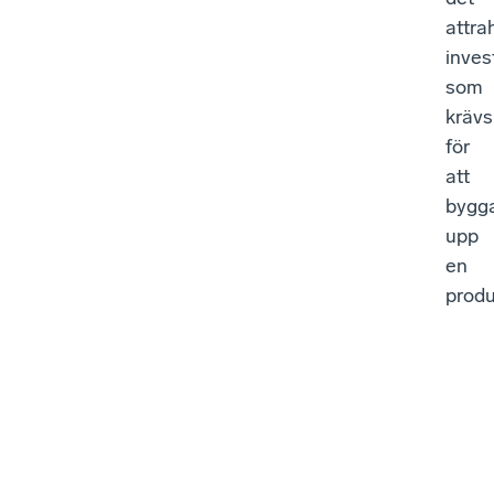
attra
inves
som
krävs
för
att
bygg
upp
en
produ