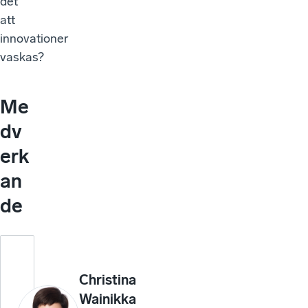
det
att
innovationer
vaskas?
Me
dv
erk
an
de
Christina
Wainikka