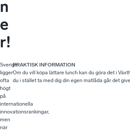
n
e
r!
Sverige
PRAKTISK INFORMATION
ligger
Om du vill köpa lättare lunch kan du göra det i Växth
ofta
du i stället ta med dig din egen matlåda går det giv
högt
på
internationella
innovationsrankingar,
men
när