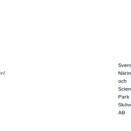
Sven
n!
Närin
och
Scie
Park
Sköv
AB