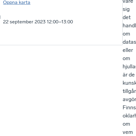
vare
Öppna karta
sig
det
22 september 2023 12:00–13:00
handl
om
datas
eller
om
hjulla
är de
kuns
tillg
avgö
Finns
oklar
om
vem