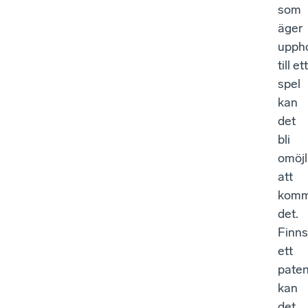
som
äger
upph
till ett
spel
kan
det
bli
omöjl
att
komme
det.
Finns
ett
paten
kan
det