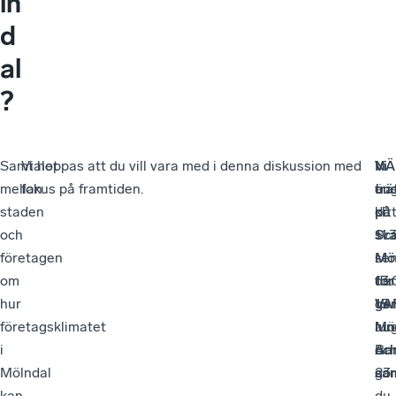
ln
d
al
?
Samtalet
Vi hoppas att du vill vara med i denna diskussion med
Vi
Vi
NÄ
mellan
fokus på framtiden.
trä
ön
aug
staden
på
dit
kl.
och
Sc
sva
11.
företagen
Mö
se
-
om
för
de
13
hur
ge
15
VA
företagsklimatet
lun
aug
Möl
i
oc
An
Ba
Mölndal
sa
gör
23
kan
du