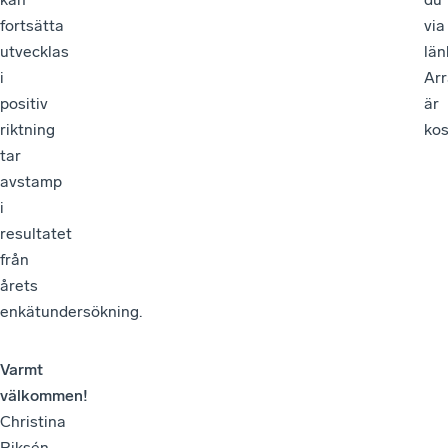
fortsätta
via
utvecklas
län
i
Ar
positiv
är
riktning
kos
tar
avstamp
i
resultatet
från
årets
enkätundersökning.
Varmt
välkommen!
Christina
Riksén,