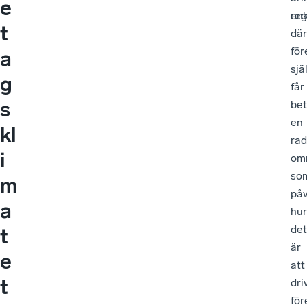
e
en
re
t
där
för
a
sjä
g
får
s
bet
en
kl
rad
i
om
so
m
påv
a
hur
det
t
är
e
att
t
dri
för