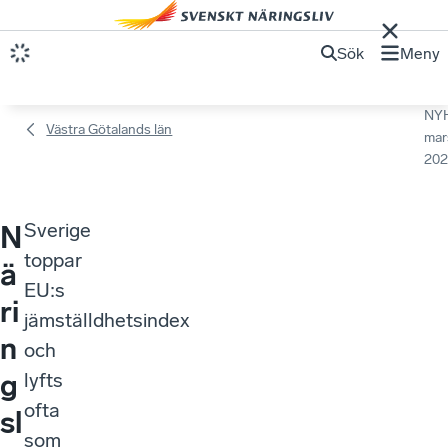
Sök
Meny
NY
Västra Götalands län
mar
202
Sverige
N
toppar
ä
EU:s
ri
jämställdhetsindex
n
och
g
lyfts
ofta
sl
som