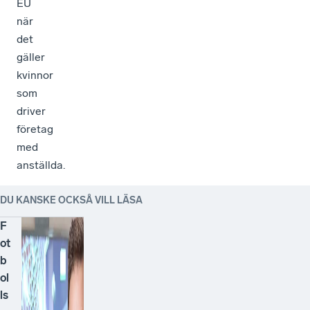
EU
när
det
gäller
kvinnor
som
driver
företag
med
anställda.
DU KANSKE OCKSÅ VILL LÄSA
F
ot
b
ol
ls