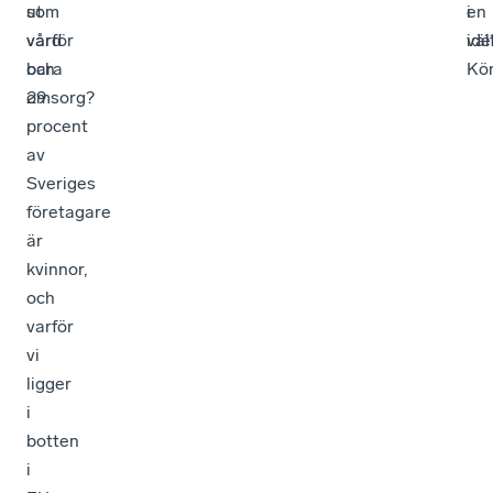
ut
som
i
en
varför
vård
väl
idé
bara
och
Kör
29
omsorg?
procent
av
Sveriges
företagare
är
kvinnor,
och
varför
vi
ligger
i
botten
i