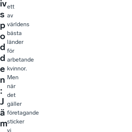
iv
ett
s
av
p
världens
bästa
o
länder
d
för
d
arbetande
e
kvinnor.
Men
n
när
:
det
J
gäller
ä
företagande
sticker
m
vi