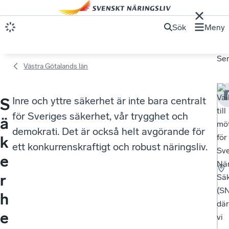
Sök
Meny
Se
Västra Götalands län
Vä
Inre och yttre säkerhet är inte bara centralt
S
till
för Sveriges säkerhet, vår trygghet och
ä
mö
demokrati. Det är också helt avgörande för
för
k
ett konkurrenskraftigt och robust näringsliv.
Sv
e
När
r
Säk
(SN
h
där
e
vi