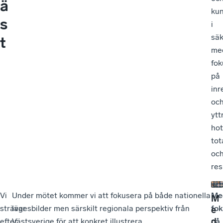
ä
ku
s
i
säk
t
me
fok
på
inr
oc
ytt
hot
tot
oc
res
Vi
Under mötet kommer vi att fokusera på både nationella
Me
M
strävar
lägesbilder men särskilt regionala perspektiv från
fo
e
d
efter
Västsverige för att konkret illustrera
på