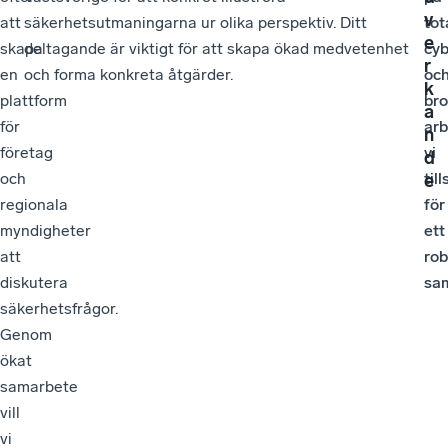
v
att
säkerhetsutmaningarna ur olika perspektiv. Ditt
tot
e
skapa
deltagande är viktigt för att skapa ökad medvetenhet
cy
r
en
och forma konkreta åtgärder.
oc
k
plattform
bro
a
för
arb
n
företag
vi
d
och
til
e
regionala
för
myndigheter
ett
att
rob
diskutera
sam
säkerhetsfrågor.
Genom
ökat
samarbete
vill
vi