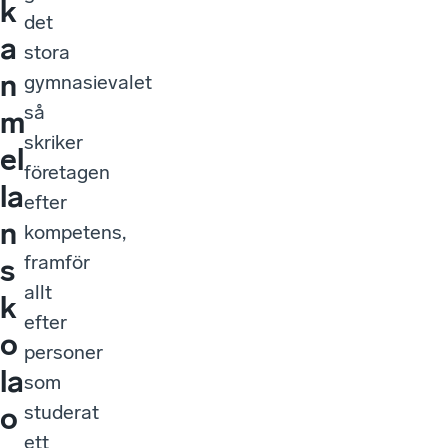
k
det
a
stora
n
gymnasievalet
så
m
skriker
el
företagen
la
efter
n
kompetens,
framför
s
allt
k
efter
o
personer
la
som
studerat
o
ett