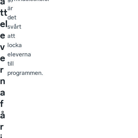
a
är
tt
det
el
svårt
e
att
v
locka
eleverna
e
till
r
programmen.
n
a
f
å
r
j