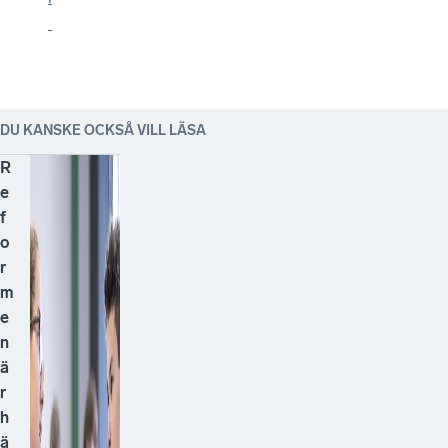
DU KANSKE OCKSÅ VILL LÄSA
R
e
f
o
r
m
e
n
ä
r
h
ä