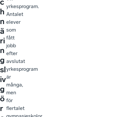
c
yrkesprogram.
h
Antalet
n
elever
ä
som
fått
ri
jobb
n
efter
g
avslutat
sl
yrkesprogram
är
iv
många,
g
men
ö
för
r
flertalet
gymnasieskolor