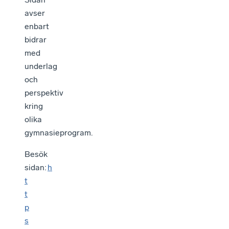
avser
enbart
bidrar
med
underlag
och
perspektiv
kring
olika
gymnasieprogram.
Besök
sidan:
h
t
t
p
s