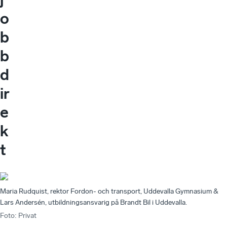
o
b
b
d
ir
e
k
t
Maria Rudquist, rektor Fordon- och transport, Uddevalla Gymnasium &
Lars Andersén, utbildningsansvarig på Brandt Bil i Uddevalla.
Foto
:
Privat