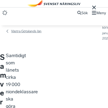
Sök
Meny
NY
Västra Götalands län
janu
202
Samtidigt
S
som
a
länets
m
cirka
v
19 000
e
niondeklassare
ska
r
göra