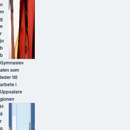
o
m
g
e
r
jo
b
b
Gymnasiev
alen som
leder till
arbete i
Uppsalare
gionen
H
ä
r
g