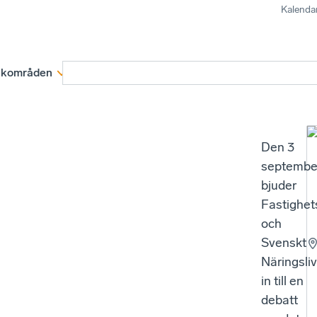
Kalenda
kområden
Medlemskap
Rapporter och remissva
Den 3
septembe
bjuder
Fastighe
och
Svenskt
Näringsli
in till en
debatt