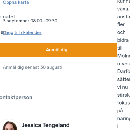
kunn
Öppna karta
växa,
limatet
anstä
3 september 08:00–09:30
fler
gen
och
Lägg till i kalender
bidra
till
Anmäl dig
Möln
utvec
Anmäl dig senast
30 augusti
Därfö
sätte
vi nu
särski
ontaktperson
fokus
på
närin
Jessica Tengeland
i