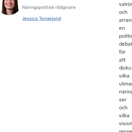
valrö
Näringspolitisk rådgivare
och
Jessica Tengeland
arran
en
politi
debat
för
att
disku
vilka
utma
närin
ser
och
vilka
visio
respe