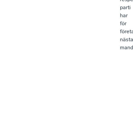
parti
har
för
föret
näst
mand