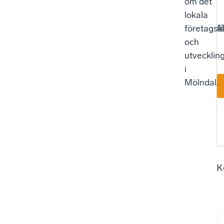
om det
lokala
företagsk
och
utvecklin
i
Mölndal.
K