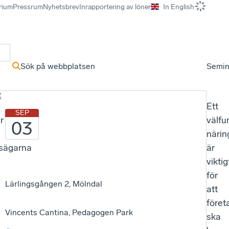
rium
Pressrum
Nyhetsbrev
Inrapportering av löner
In English
r
Sök på webbplatsen
Semin
Ett
SEP
r
välf
03
närin
tsägarna
är
viktig
för
Lärlingsgången 2, Mölndal
v
att
föret
Vincents Cantina, Pedagogen Park
ska