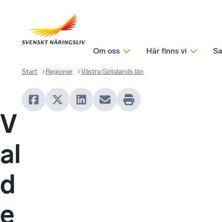
Om oss
Här finns vi
Sa
Start
Regioner
Västra Götalands län
V
al
d
e