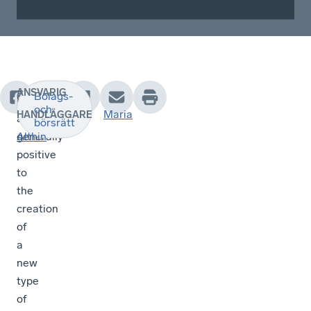
ANSVARIG
Bolags-
We
och
Maria
HANDLÄGGARE
are
börsrätt
generally
Althin
positive
to
the
creation
of
a
new
type
of