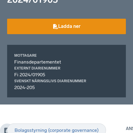
Ladda ner
MOTTAGARE
Finansdepartementet
EXTERNT DIARIENUMMER
Fi 2024/01905
SVENSKT NÄRINGSLIVS DIARIENUMMER
2024-205
AN
Bolagsstyrning (corporate governance)
I
Det