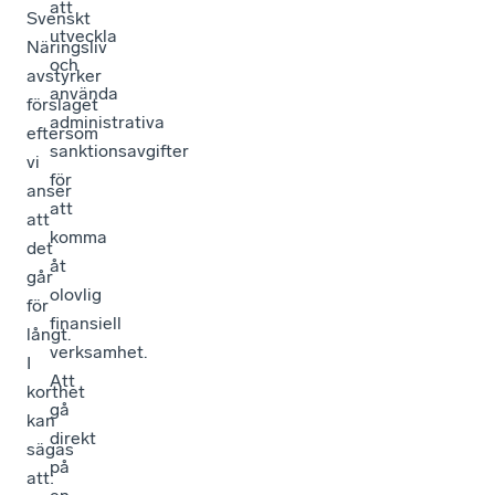
att
Svenskt
utveckla
Näringsliv
och
avstyrker
använda
förslaget
administrativa
eftersom
sanktionsavgifter
vi
för
anser
att
att
komma
det
åt
går
olovlig
för
finansiell
långt.
verksamhet.
I
Att
korthet
gå
kan
direkt
sägas
på
att: