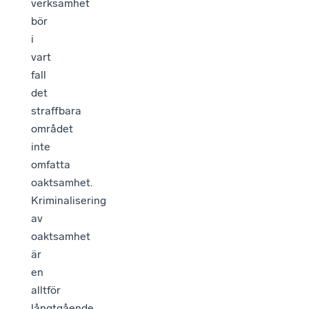
verksamhet
bör
i
vart
fall
det
straffbara
området
inte
omfatta
oaktsamhet.
Kriminalisering
av
oaktsamhet
är
en
alltför
långtgående