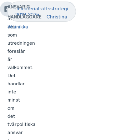
ANSVARIG
Immaterialrättsstrategi
Mycket
2019-2025
Christina
HANDLÄGGARE
av
det
Wainikka
som
utredningen
föreslår
är
välkommet.
Det
handlar
inte
minst
om
det
tvärpolitiska
ansvar