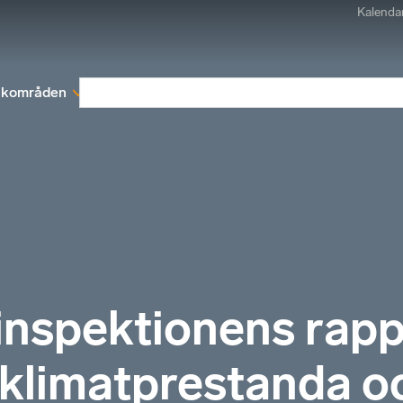
Kalenda
kområden
Medlemskap
Rapporter och remissva
nspektionens rapp
 klimatprestanda o