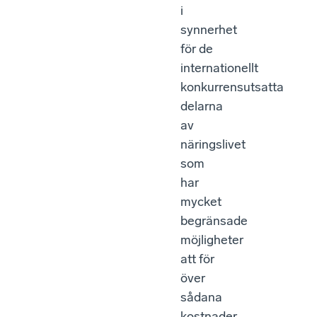
i
synnerhet
för de
internationellt
konkurrensutsatta
delarna
av
näringslivet
som
har
mycket
begränsade
möjligheter
att för
över
sådana
kostnader