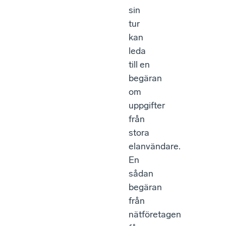
sin
tur
kan
leda
till en
begäran
om
uppgifter
från
stora
elanvändare.
En
sådan
begäran
från
nätföretagen