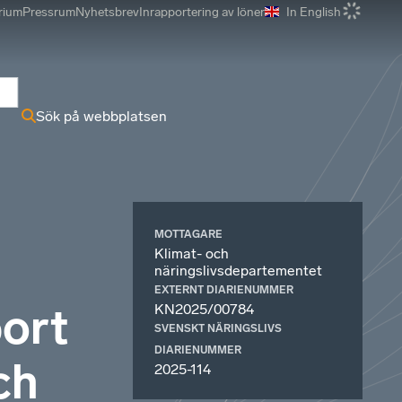
rium
Pressrum
Nyhetsbrev
Inrapportering av löner
In English
r
Sök på webbplatsen
MOTTAGARE
Klimat- och
näringslivsdepartementet
EXTERNT DIARIENUMMER
ort
KN2025/00784
SVENSKT NÄRINGSLIVS
DIARIENUMMER
ch
2025-114