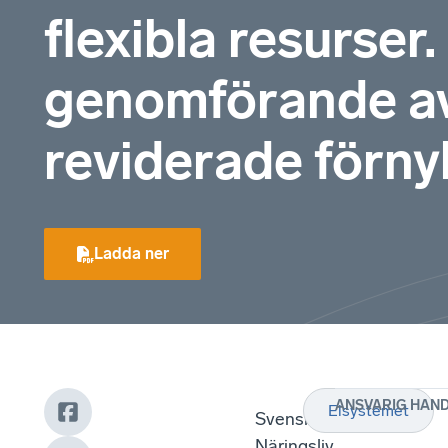
flexibla resurser. 
genomförande av 
reviderade förny
Ladda ner
ANSVARIG HAN
Elsystemet
Svenskt
Näringsliv