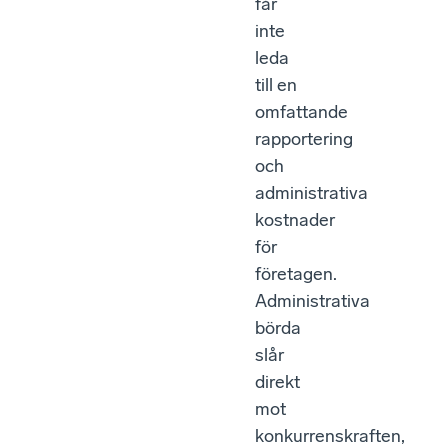
får
inte
leda
till en
omfattande
rapportering
och
administrativa
kostnader
för
företagen.
Administrativa
börda
slår
direkt
mot
konkurrenskraften,