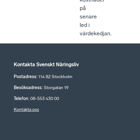
på
senare
led i
värdekedjan.
Kontakta Svenskt Näringsliv
Postadress
:
114 82 Stockholm
Besöksadress
:
Storgatan 19
Telefon
:
08-553 430 00
Kontakta oss