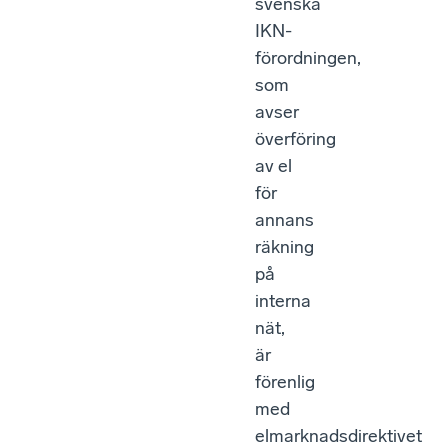
svenska
IKN-
förordningen,
som
avser
överföring
av el
för
annans
räkning
på
interna
nät,
är
förenlig
med
elmarknadsdirektivet