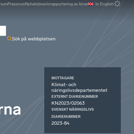
rium
Pressrum
Nyhetsbrev
Inrapportering av löner
In English
r
Sök på webbplatsen
MOTTAGARE
Klimat- och
näringslivsdepartementet
EXTERNT DIARIENUMMER
rna
KN2023/02063
SVENSKT NÄRINGSLIVS
DIARIENUMMER
2023-84