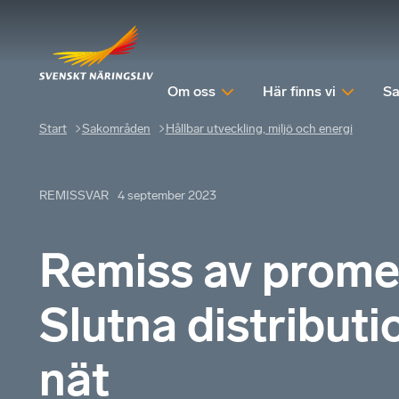
Om oss
Här finns vi
Sa
Start
Sakområden
Hållbar utveckling, miljö och energi
REMISSVAR
4 september 2023
Remiss av prom
Slutna distribut
nät