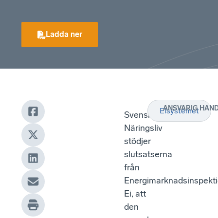
Ladda ner
ANSVARIG HAN
Elsystemet
Svenskt
Näringsliv
stödjer
slutsatserna
från
Energimarknadsinspekti
Ei, att
den