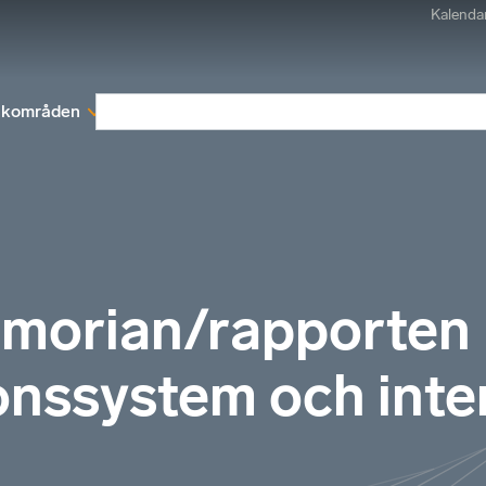
Kalenda
kområden
Medlemskap
Rapporter och remissva
emorian/rapporten
ionssystem och inte