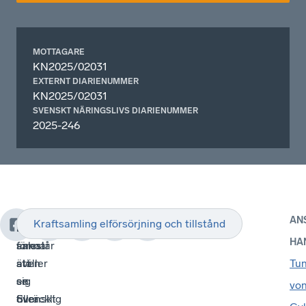
MOTTAGARE
KN2025/02031
EXTERNT DIARIENUMMER
KN2025/02031
SVENSKT NÄRINGSLIVS DIARIENUMMER
2025-246
AN
Kraftsamling elförsörjning och tillstånd
Promemorian
Bland
Promemorian
HA
föreslår
annat
saknar
att
ställer
även
Tu
se
sig
en
vo
över
Svenskt
tillräcklig