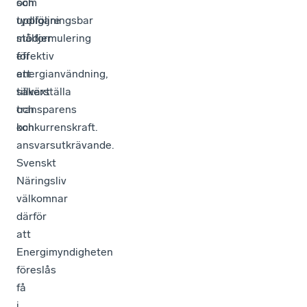
och
som
uppföljningsbar
tydligare
målformulering
stödjer
för
effektiv
att
energianvändning,
säkerställa
tillväxt
transparens
och
och
konkurrenskraft.
ansvarsutkrävande.
Svenskt
Näringsliv
välkomnar
därför
att
Energimyndigheten
föreslås
få
i