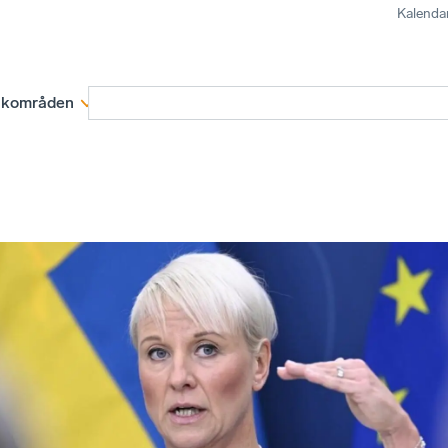
Kalenda
kområden
Medlemskap
Rapporter och remissva