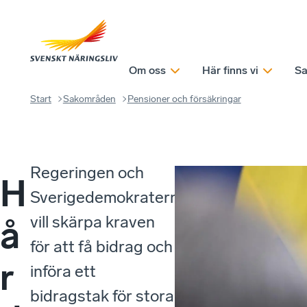
Om oss
Här finns vi
Sa
Start
Sakområden
Pensioner och försäkringar
Regeringen och
H
Sverigedemokraterna
vill skärpa kraven
å
för att få bidrag och
r
införa ett
bidragstak för stora