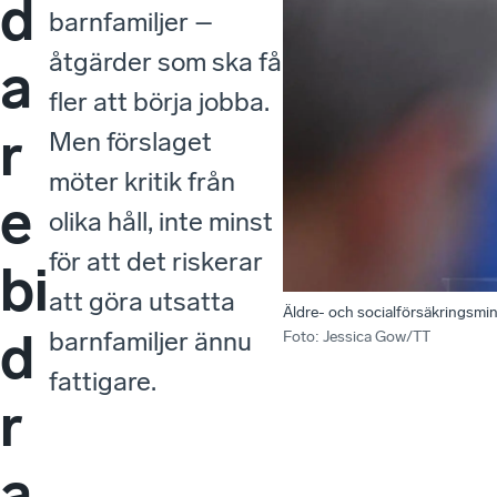
d
barnfamiljer –
åtgärder som ska få
a
fler att börja jobba.
r
Men förslaget
möter kritik från
e
olika håll, inte minst
för att det riskerar
bi
att göra utsatta
Äldre- och socialförsäkringsmi
d
barnfamiljer ännu
Foto
:
Jessica Gow/TT
fattigare.
r
a