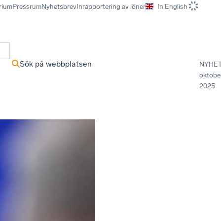
rium
Pressrum
Nyhetsbrev
Inrapportering av löner
In English
r
Sök på webbplatsen
NYHE
oktobe
2025