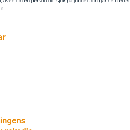
, även om en person blir sjuk på jobbet och går hem efter
n.
ar
ringens