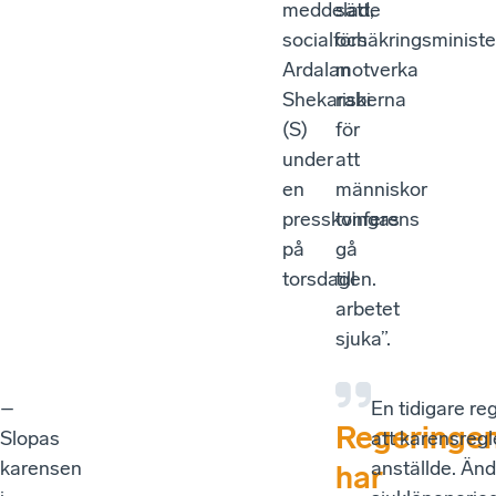
meddelade
sätt,
socialförsäkringsministe
och
Ardalan
motverka
Shekarabi
riskerna
(S)
för
under
att
en
människor
presskonferens
tvingas
på
gå
torsdagen.
till
arbetet
sjuka”.
–
En tidigare re
Regeringe
Slopas
att karensregl
karensen
anställde. Änd
har