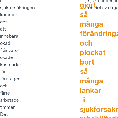
i
sjuklöneperiod
gjort
sjukförsäkringen
en del av dage
så
kommer
det
många
att
förändring
innebära
och
ökad
frånvaro,
plockat
ökade
bort
kostnader
så
för
företagen
många
och
länkar
färre
i
arbetade
timmar.
sjukförsäk
Det