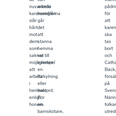
nuvarande
arbeta
pådr
karensreglerna
hemifrån
för
slår
går
att
hårt
det
kare
mot
att
ska
dem
stanna
tas
som
hemma
bort
saknar
vid till
och
möjligheten
exempel
Catha
att
en
Bäck,
arbeta
förkylning
försä
i
eller
på
hemmet,
halsont.
Sven
enligt
För
Närin
honom.
en
tolka
barnskötare,
utred