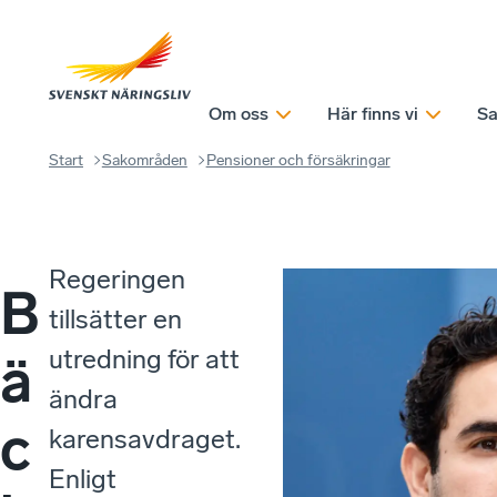
Om oss
Här finns vi
Sa
Start
Sakområden
Pensioner och försäkringar
Regeringen
B
tillsätter en
utredning för att
ä
ändra
c
karensavdraget.
Enligt