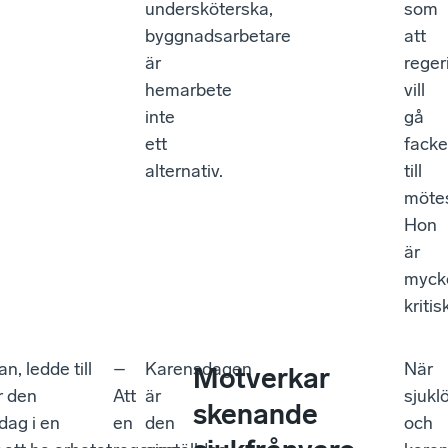
undersköterska,
som
byggnadsarbetare
att
är
reger
hemarbete
vill
inte
gå
ett
facke
alternativ.
till
möte
Hon
är
myck
kritis
, ledde till
–
Karensdagen
När
Motverkar
r den
Att
är
sjukl
skenande
dag i en
en
den
och