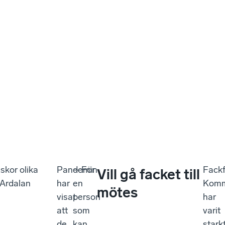
skor olika
Pandemin
– För
Fack
Vill gå facket till
 Ardalan
har
en
Komm
mötes
visat
person
har
att
som
varit
de
kan
stark