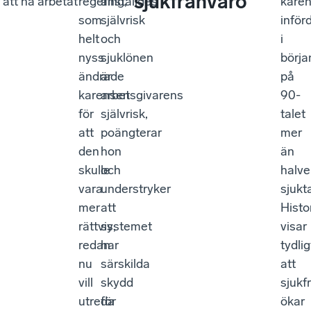
sjukfrånvaro
 att ha arbetat
regering,
anställdes
kare
som
självrisk
inför
helt
och
i
nyss
sjuklönen
börja
ändrade
är
på
karensen
arbetsgivarens
90-
för
självrisk,
talet
att
poängterar
mer
den
hon
än
skulle
och
halve
vara
understryker
sjukt
mer
att
Histo
rättvis,
systemet
visar
redan
har
tydlig
nu
särskilda
att
vill
skydd
sjukf
utreda
för
ökar