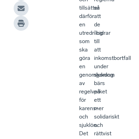
tillsätter
så
därför
att
en
de
utredning
”bidrar
som
till
ska
att
göra
inkomstbortfall
en
under
genomlysning
sjukdom
av
bärs
regelverket
på
för
ett
karens-
mer
och
solidariskt
sjuklön.
och
Det
rättvist