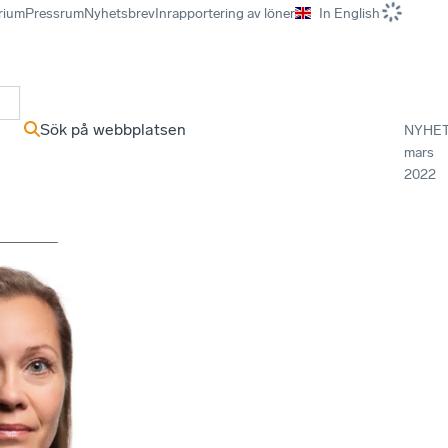
rium
Pressrum
Nyhetsbrev
Inrapportering av löner
In English
r
Sök på webbplatsen
NYHE
mars
2022