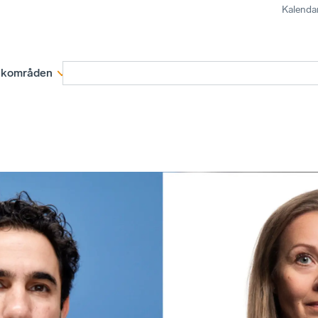
Kalenda
kområden
Medlemskap
Rapporter och remissva