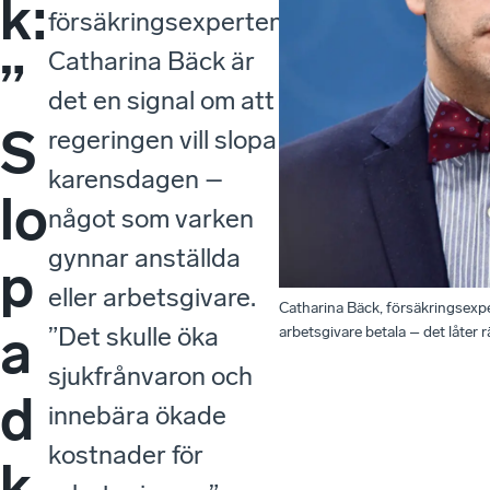
k:
försäkringsexperten
Catharina Bäck är
”
det en signal om att
S
regeringen vill slopa
karensdagen –
lo
något som varken
gynnar anställda
p
eller arbetsgivare.
Catharina Bäck, försäkringsexper
a
”Det skulle öka
arbetsgivare betala – det låter 
sjukfrånvaron och
d
innebära ökade
kostnader för
k