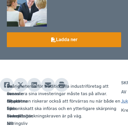
Ladda ner
SK
De
I
En
Svårigheterna för traditionella industriföretag att
AV
senaste
denna
av
finansiera sina investeringar måste tas på allvar.
10
rapport
orsakerna
Situationen riskerar också att förvärras nu när både en
Juk
åren
har
till
ny bankskatt ska införas och en ytterligare skärpning
Kre
har
Svenskt
utvecklingen
av kapitaltäckningskraven är på väg.
allt
Näringsliv
är