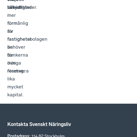
tillväxthinder.
betydligt
säkerheter
mer
i
förmånlig
form
för
av
fastighetsbolagen
fastigheter
än
behöver
för
bankerna
övriga
inte
företag.
reservera
lika
mycket
kapital.
Kontakta Svenskt Näringsliv
Postadress
:
114 82 Stockholm