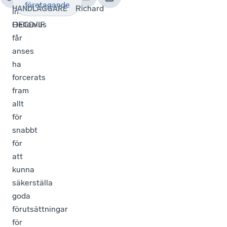
företagande
Richard
HANDLÄGGARE
inom
OECD/IF
Hellenius
får
anses
ha
forcerats
fram
allt
för
snabbt
för
att
kunna
säkerställa
goda
förutsättningar
för