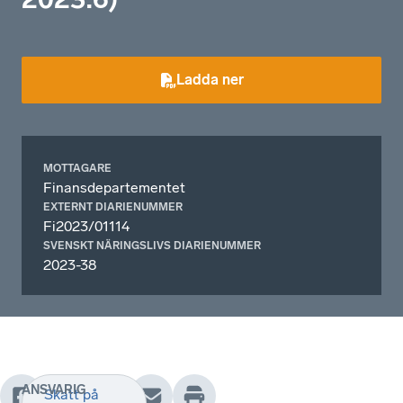
Ladda ner
MOTTAGARE
Finansdepartementet
EXTERNT DIARIENUMMER
Fi2023/01114
SVENSKT NÄRINGSLIVS DIARIENUMMER
2023-38
ANSVARIG
Skatt på
Arbetet