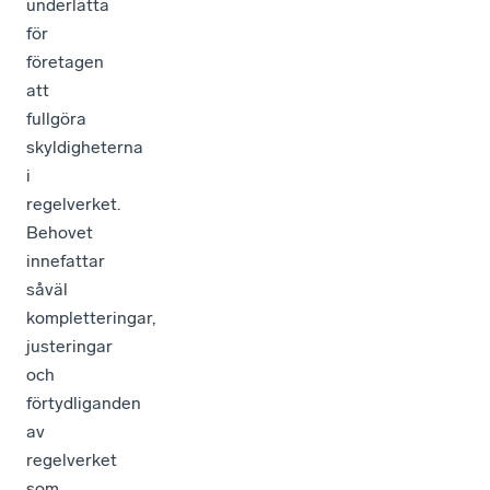
underlätta
för
företagen
att
fullgöra
skyldigheterna
i
regelverket.
Behovet
innefattar
såväl
kompletteringar,
justeringar
och
förtydliganden
av
regelverket
som