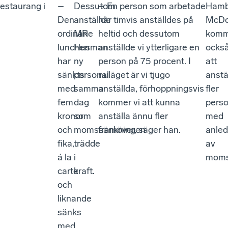
estaurang i
–
Dessutom
– En person som arbetade
Hamb
Den
anställde
här timvis anställdes på
McDo
ordinarie
MR
heltid och dessutom
komm
lunchen
Husman
anställde vi ytterligare en
ocks
har
ny
person på 75 procent. I
att
sänkts
personal
nuläget är vi tjugo
anstä
med
samma
anställda, förhoppningsvis
fler
fem
dag
kommer vi att kunna
pers
kronor
som
anställa ännu fler
med
och
momssänkningen
framöver, säger han.
anled
fika,
trädde
av
á la
i
moms
carte
kraft.
och
liknande
sänks
med