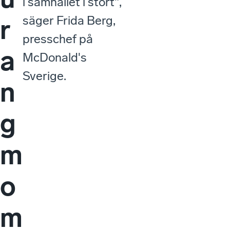
i samhället i stort",
säger Frida Berg,
r
presschef på
a
McDonald's
Sverige.
n
g
m
o
m