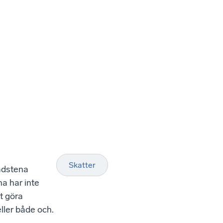
Skatter
adstena
a har inte
t göra
ller både och.