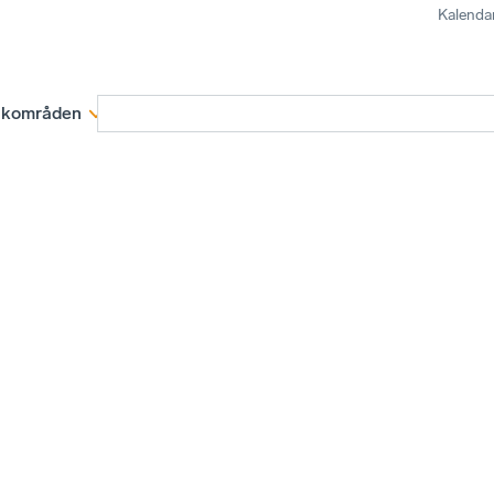
Kalenda
kområden
Medlemskap
Rapporter och remissva