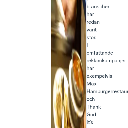
branschen
har
redan
varit
stor.
I
omfattande
reklamkampanjer
har
exempelvis
Max
Hamburgerrestau
och
Thank
God
It’s