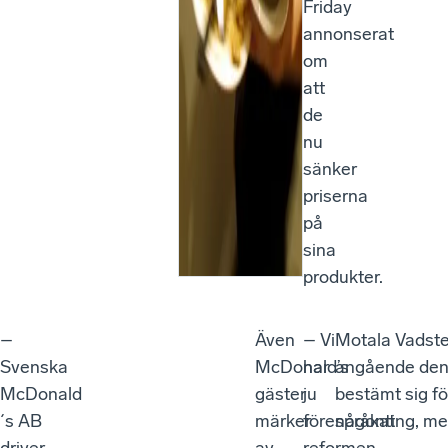
Friday
annonserat
om
att
de
nu
sänker
priserna
på
sina
produkter.
–
Även
– Vi
Motala Vadste
Svenska
McDonald’s
har
angående den 
McDonald
gäster
ju
bestämt sig fö
´s AB
märker
förespråkat
någonting, med