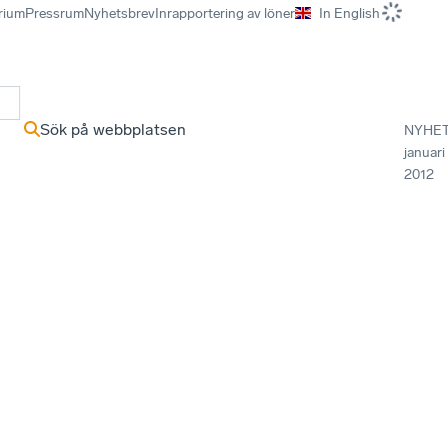
rium
Pressrum
Nyhetsbrev
Inrapportering av löner
In English
r
Sök på webbplatsen
NYHE
januari
2012