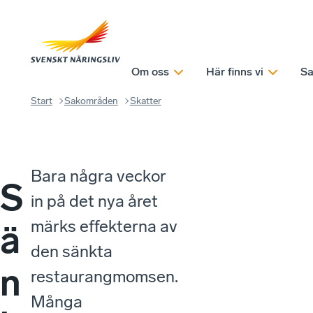
Om oss
Här finns vi
Sa
Start
Sakområden
Skatter
Bara några veckor
S
in på det nya året
märks effekterna av
ä
den sänkta
n
restaurangmomsen.
Många