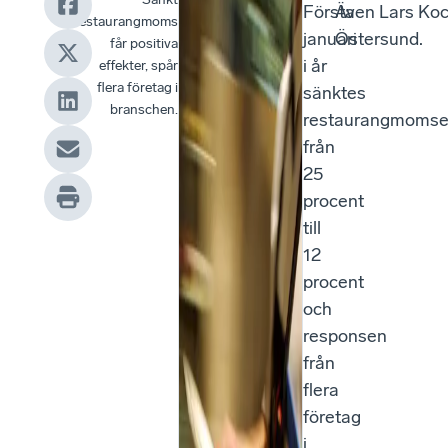
Första
Även Lars Koc
restaurangmoms
januari
Östersund.
får positiva
i år
effekter, spår
flera företag i
sänktes
branschen.
restaurangmoms
från
25
procent
till
12
procent
och
responsen
från
flera
företag
i