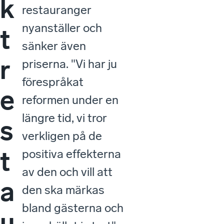
k
restauranger
nyanställer och
t
sänker även
r
priserna. "Vi har ju
förespråkat
e
reformen under en
längre tid, vi tror
s
verkligen på de
t
positiva effekterna
av den och vill att
a
den ska märkas
bland gästerna och
u