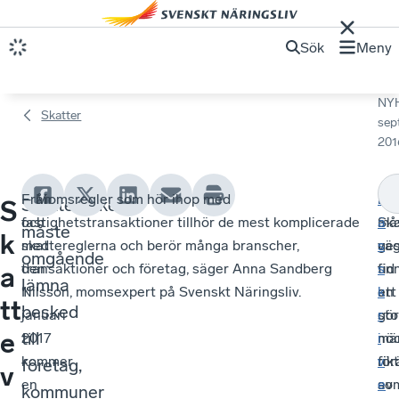
Sök
Meny
NY
Skatter
sep
201
Från
– Momsregler som hör ihop med
Fö
I
L
Skatteverket
S
och
fastighetstransaktioner tillhör de mest komplicerade
må
Ska
ä
måste
k
med
skattereglerna och berör många branscher,
ge
väg
s
omgående
den
transaktioner och företag, säger Anna Sandberg
tid
fin
s
a
lämna
1
Nilsson, momsexpert på Svenskt Näringsliv.
att
en
k
tt
besked
januari
gö
sto
r
e
till
2017
nö
mä
i
kommer
för
rikt
v
företag,
v
en
av
so
e
kommuner