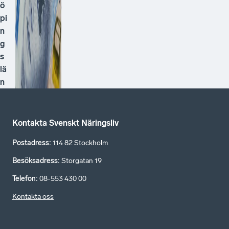
ö
pi
n
g
s
lä
n
Kontakta Svenskt Näringsliv
Postadress
:
114 82 Stockholm
Besöksadress
:
Storgatan 19
Telefon
:
08-553 430 00
Kontakta oss