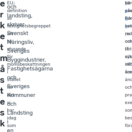
e
EU-
till
ka
l
och
definition
ex
påv
s
r
landsting,
av
fak
Fö
e
k
skriver
fastighetsbegreppet
avs
be
n
Svenskt
att
red
nu
:
e
Näringsliv,
bli
oc
om
t
styrande
IT-
vet
Sveriges
m
för
sy
vil
Byggindustrier,
momsbeskattningen
inf
rikt
å
Fastighetsägarna
i
års
so
och
s
stället
än
Sveriges
för
oc
t
Kommuner
det
pra
e
vi
ex
och
s
har
so
Landsting
idag
bes
i
k
som
för
en