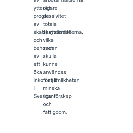
av
arbetsinsatserna
ytterligare
och
progressivitet
de
av
totala
skattesystemet
skatteintäkterna,
och
vilka
behovet
sedan
av
skulle
att
kunna
öka
användas
inkomstjämlikheten
för att
i
minska
Sverige.
utanförskap
och
fattigdom.