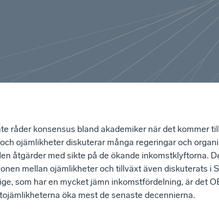
inte råder konsensus bland akademiker när det kommer till
t och ojämlikheter diskuterar många regeringar och organi
lden åtgärder med sikte på de ökande inkomstklyftorna. 
tionen mellan ojämlikheter och tillväxt även diskuterats i 
ige, som har en mycket jämn inkomstfördelning, är det
stojämlikheterna öka mest de senaste decennierna.