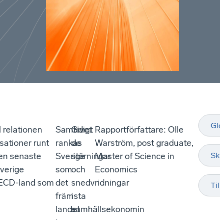
Gl
 relationen
Samtidigt
Givet
Rapportförfattare: Olle
sationer runt
rankas
de
Warström, post graduate,
Den senaste
Sverige
störningar
Master of Science in
Sk
Sverige
som
och
Economics
 OECD-land som
det
snedvridningar
Ti
främsta
i
landet
samhällsekonomin