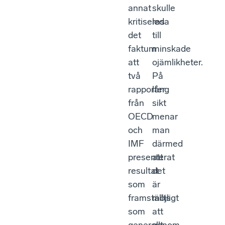
annat
skulle
kritiseras
leda
det
till
faktum
minskade
att
ojämlikheter.
två
På
rapporter
lång
från
sikt
OECD
menar
och
man
IMF
därmed
presenterat
att
resultat
det
som
är
framställts
möjligt
som
att