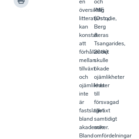
en
och
översiktlig
IMF
litteraturstudie,
(Ostry,
kan
Berg
konstateras
&
att
Tsangarides,
förhållandet
2014)
mellan
skulle
tillväxt
ökade
och
ojämlikheter
ojämlikheter
leda
inte
till
är
försvagad
fastslaget
tillväxt
bland
samtidigt
akademiker.
som
Bland
omfördelningar