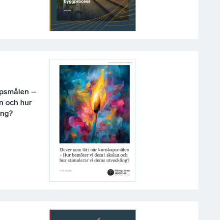
apsmålen –
n och hur
ing?