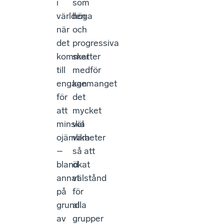
i
som
världen
höga
när
och
det
progressiva
kommer
skatter
till
medför
engagemanget
kan
för
det
att
mycket
minska
väl
ojämlikheter
vara
–
så att
bland
ökat
annat
välstånd
på
för
grund
alla
av
grupper