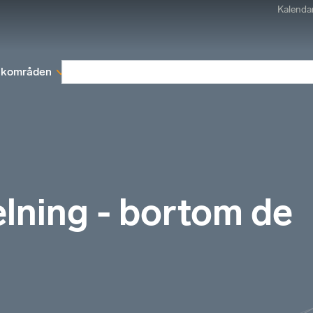
Kalenda
kområden
Medlemskap
Rapporter och remissva
elning - bortom de