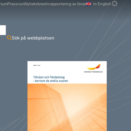
rium
Pressrum
Nyhetsbrev
Inrapportering av löner
In English
r
Sök på webbplatsen