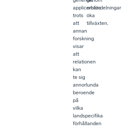
generellt
genom
applicerbara
omfördelningar
trots
öka
att
tillväxten.
annan
forskning
visar
att
relationen
kan
te sig
annorlunda
beroende
på
vilka
landspecifika
förhållanden