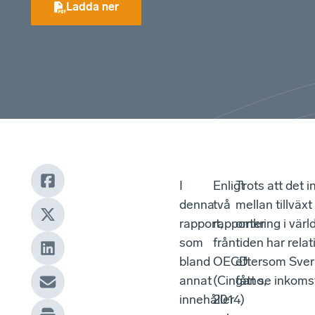
Ladda ner
I
Enligt
Trots att det 
denna
två
mellan tillväx
rapport,
rapporter
omkring i vär
som
från
tiden har rela
bland
OECD
eftersom Sver
annat
(Cingano,
fått se inkom
innehåller
2014)