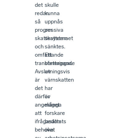
det
skulle
redan
kunna
så
uppnås
progressiva
om
skattesystemet
skatterna
och
sänktes.
omfattande
Ett
transfereringar.
borttagande
Avslutningsvis
av
är
värnskatten
det
har
därför
av
angeläget
många
att
forskare
ifrågasätta
bedömts
behovet
öka