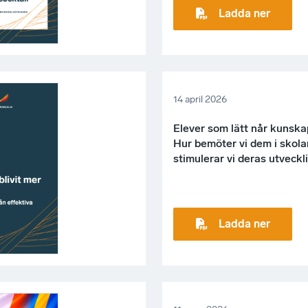
Ladda ner
14 april 2026
Elever som lätt når kunsk
Hur bemöter vi dem i skola
stimulerar vi deras utveckl
Ladda ner