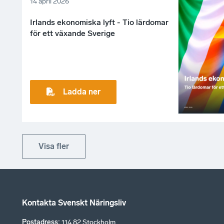
14 april 2026
Irlands ekonomiska lyft - Tio lärdomar
för ett växande Sverige
Ladda ner
Visa fler
Kontakta Svenskt Näringsliv
Postadress
:
114 82 Stockholm