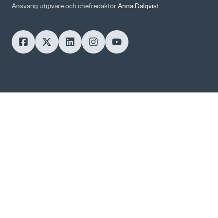
Ansvarig utgivare och chefredaktör
Anna Dalqvist