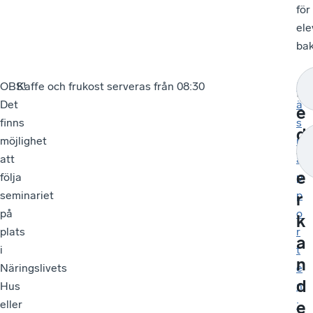
för
ele
bak
OBS!
Kaffe och frukost serveras från 08:30
L
M
Det
ä
e
finns
s
d
möjlighet
r
v
att
a
e
följa
p
seminariet
p
r
på
o
k
plats
r
a
i
t
n
Näringslivets
e
d
Hus
n
e
eller
: