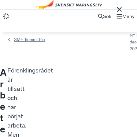
Sök
Meny
NY
SME-kommittén
dec
202
Förenklingsrådet
A
är
r
tillsatt
b
och
e
har
t
börjat
arbeta.
e
Men