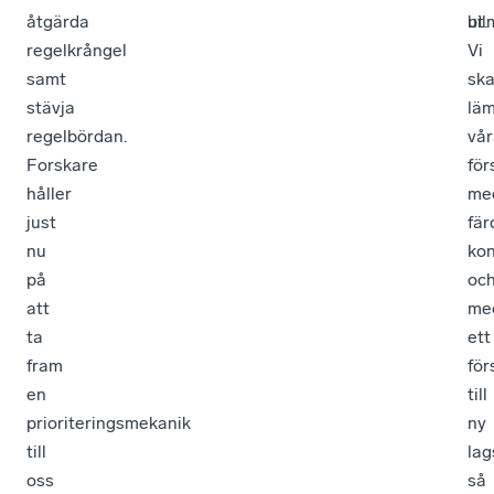
åtgärda
bil
ut.
regelkrångel
Vi
samt
sk
stävja
lä
regelbördan.
vår
Forskare
för
håller
me
just
fär
nu
ko
på
oc
att
me
ta
ett
fram
för
en
till
prioriteringsmekanik
ny
till
lag
oss
så