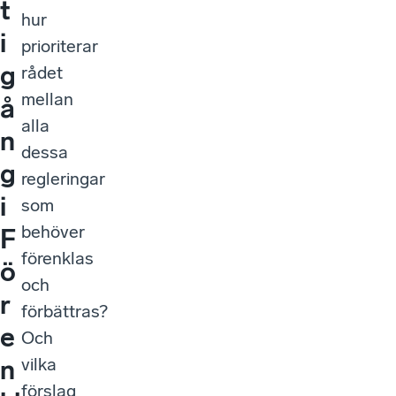
t
hur
i
prioriterar
g
rådet
mellan
å
alla
n
dessa
g
regleringar
i
som
behöver
F
förenklas
ö
och
r
förbättras?
e
Och
vilka
n
förslag