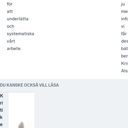
för
ju
att
me
underlätta
inf
och
vi
systematiska
får
vårt
de
arbete.
bät
ber
Kri
Als
DU KANSKE OCKSÅ VILL LÄSA
K
ri
ti
k
e