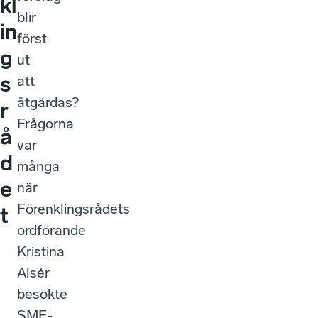
kl
blir
in
först
g
ut
s
att
åtgärdas?
r
Frågorna
å
var
d
många
e
när
Förenklingsrådets
t
ordförande
Kristina
Alsér
besökte
SME-