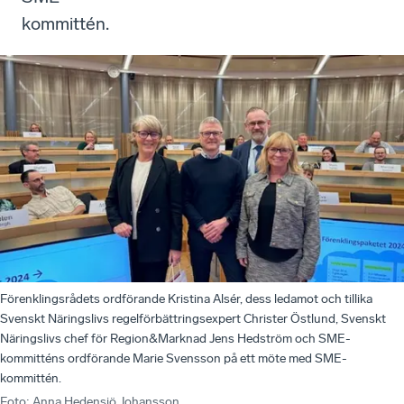
kommittén.
Förenklingsrådets ordförande Kristina Alsér, dess ledamot och tillika
Svenskt Näringslivs regelförbättringsexpert Christer Östlund, Svenskt
Näringslivs chef för Region&Marknad Jens Hedström och SME-
kommitténs ordförande Marie Svensson på ett möte med SME-
kommittén.
Foto
:
Anna Hedensjö Johansson