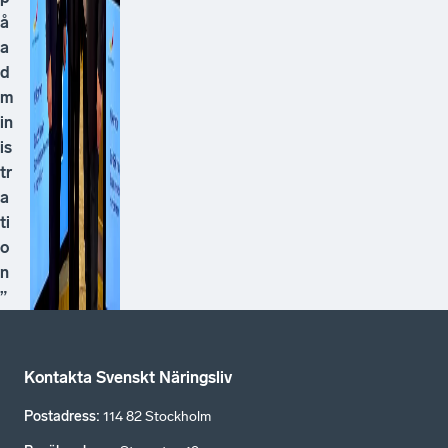
å
a
d
m
in
is
tr
a
ti
o
n
”
Kontakta Svenskt Näringsliv
Postadress
:
114 82 Stockholm