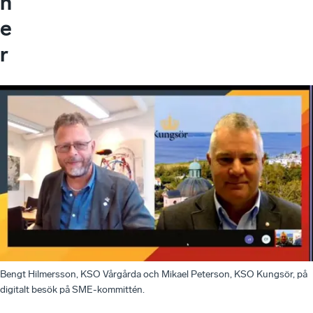
n
e
r
Bengt Hilmersson, KSO Vårgårda och Mikael Peterson, KSO Kungsör, på
digitalt besök på SME-kommittén.