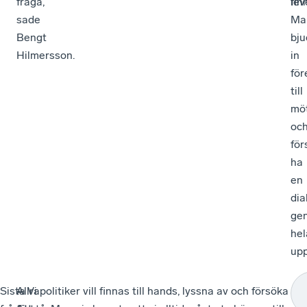
fråga,
fin
lev
sade
Ma
Bengt
bju
Hilmersson.
in
för
till
mö
oc
för
ha
en
dia
ge
hel
upp
Sista
–
–
Allra
– Vi politiker vill finnas till hands, lyssna av och försöka