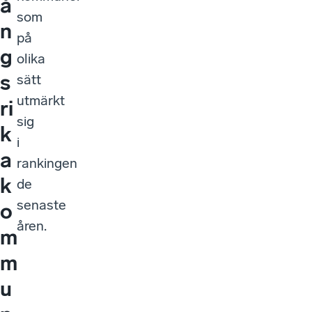
å
som
n
på
g
olika
s
sätt
utmärkt
ri
sig
k
i
a
rankingen
k
de
senaste
o
åren.
m
m
u