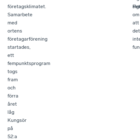
företagsklimatet.
Pe
sig
Samarbete
om
med
att
ortens
det
företagarförening
int
startades,
fun
ett
fempunktsprogram
togs
fram
och
förra
året
låg
Kungsör
på
52:a