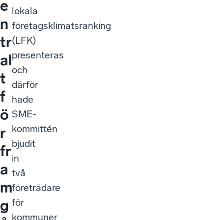
e
lokala
n
företagsklimatsranking
tr
(LFK)
presenteras
al
och
t
därför
f
hade
ö
SME-
kommittén
r
bjudit
fr
in
a
två
m
företrädare
för
g
kommuner