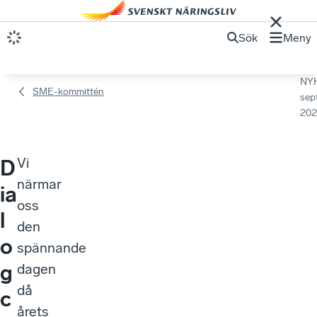
Sök
Meny
NY
SME-kommittén
sep
202
Vi
D
närmar
ia
oss
l
den
o
spännande
g
dagen
då
c
årets