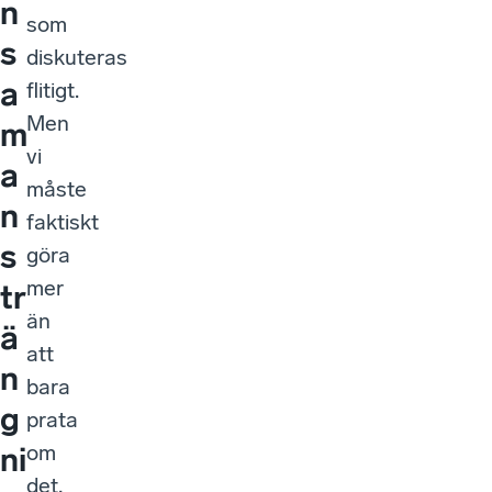
n
som
s
diskuteras
a
flitigt.
Men
m
vi
a
måste
n
faktiskt
s
göra
mer
tr
än
ä
att
n
bara
g
prata
om
ni
det,