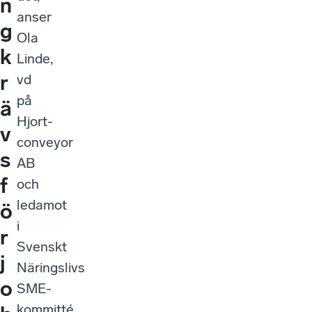
n
anser
g
Ola
k
Linde,
r
vd
på
ä
Hjort-
v
conveyor
s
AB
f
och
ledamot
ö
i
r
Svenskt
j
Näringslivs
o
SME-
kommitté.