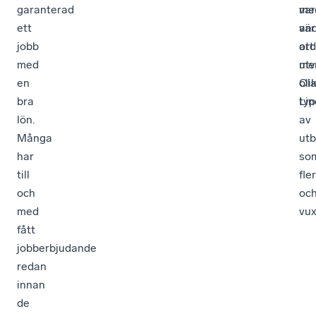
garanterad
var
me
ett
vär
an
jobb
att
ord
med
utv
me
en
oli
Ol
bra
typ
Lin
lön.
av
Många
utb
har
so
till
fle
och
oc
med
vux
fått
jobberbjudande
redan
innan
de