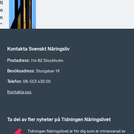
ti
o
n
”
Kontakta Svenskt Näringsliv
Postadress
:
114 82 Stockholm
Besöksadress
:
Storgatan 19
Telefon
:
08-553 430 00
Kontakta oss
Ta del av fler nyheter på Tidningen Näringslivet
Tidningen Näringslivet är för dig som är intresserad av