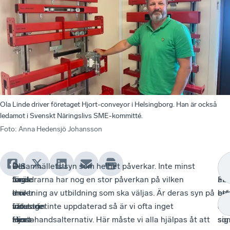
Ola Linde driver företaget Hjort-conveyor i Helsingborg. Han är också
ledamot i Svenskt Näringslivs SME-kommitté.
Foto
:
Anna Hedensjö Johansson
Ola
–
Det
– Samhällets syn som helhet påverkar. Inte minst
De
–
Linde
Jag
finns
föräldrarna har nog en stor påverkan på vilken
är
Fö
driver
tror
en
inriktning av utbildning som ska väljas. Är deras syn på
ett
be
företaget
att
växande
industrin inte uppdaterad så är vi ofta inget
äm
en
Hjort-
stora
miss-
förstahandsalternativ. Här måste vi alla hjälpas åt att
so
sig