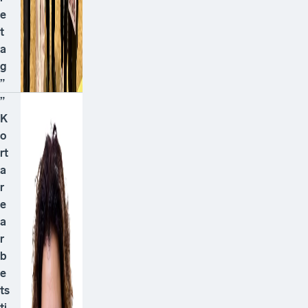
e
t
a
g
”
”
K
o
rt
a
r
e
a
r
b
e
ts
ti