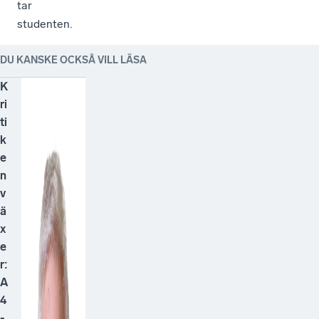
tar
studenten.
DU KANSKE OCKSÅ VILL LÄSA
K
ri
ti
k
e
n
v
ä
x
e
r:
A
4
-