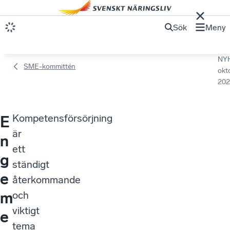
Sök
Meny
NY
SME-kommittén
okt
202
Kompetensförsörjning
E
är
n
ett
g
ständigt
e
återkommande
m
och
viktigt
e
tema