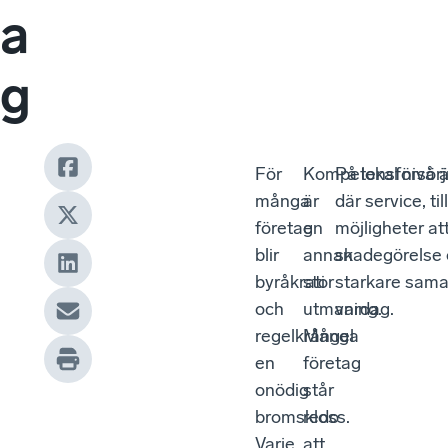
a
g
För
Kompetensförsörj
På lokal nivå 
många
är
där service, t
företag
en
möjligheter at
blir
annan
skadegörelse o
byråkrati
stor
starkare sama
och
utmaning.
vardag.
regelkrångel
Många
en
företag
onödig
står
bromskloss.
redo
Varje
att