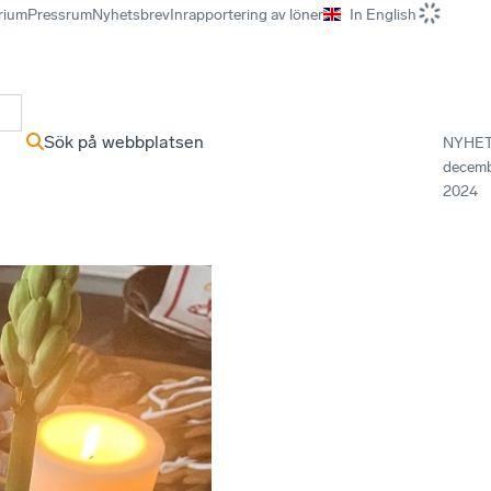
rium
Pressrum
Nyhetsbrev
Inrapportering av löner
In English
r
Sök på webbplatsen
NYHE
decem
2024