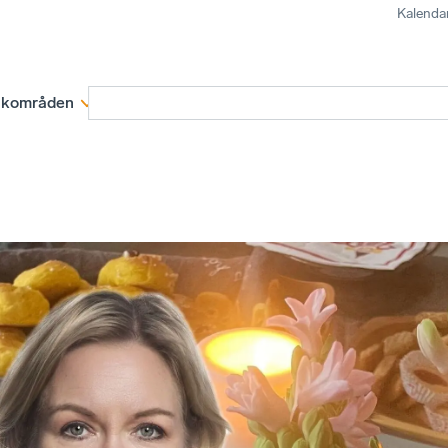
Kalenda
kområden
Medlemskap
Rapporter och remissva