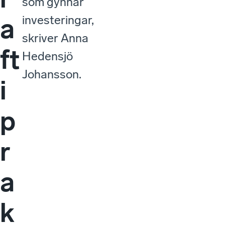
som gynnar
investeringar,
a
skriver Anna
ft
Hedensjö
Johansson.
i
p
r
a
k