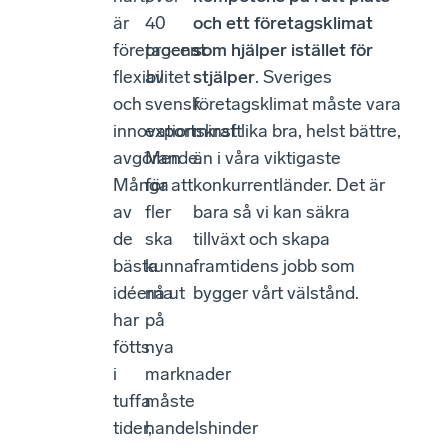
är
40
och ett företagsklimat
företagens
procent
som hjälper istället för
flexibilitet
av
stjälper
. Sveriges
och
svensk
företagsklimat måste vara
innovationskraft
export.
minst lika bra, helst bättre,
avgörande.
Men
än i våra viktigaste
Många
för att
konkurrentländer. Det är
av
fler
bara så vi kan säkra
de
ska
tillväxt och skapa
bästa
kunna
framtidens jobb som
idéerna
nå ut
bygger vårt välstånd.
har
på
fötts
nya
i
marknader
tuffa
måste
tider,
handelshinder