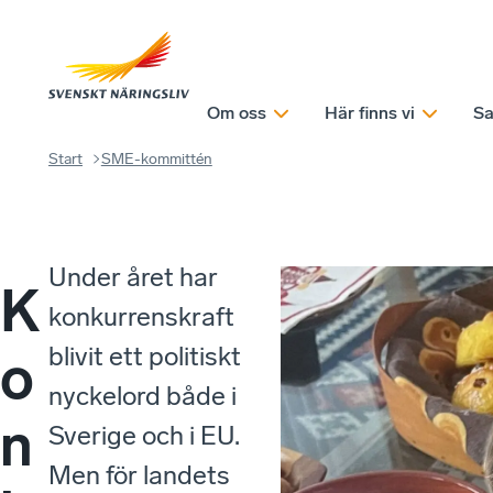
Om oss
Här finns vi
Sa
Start
SME-kommittén
Under året har
K
konkurrenskraft
blivit ett politiskt
o
nyckelord både i
n
Sverige och i EU.
Men för landets