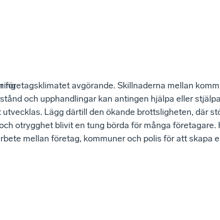
ning
är företagsklimatet avgörande. Skillnaderna mellan komm
illstånd och upphandlingar kan antingen hjälpa eller stjäl
t utvecklas. Lägg därtill den ökande brottsligheten, där st
ch otrygghet blivit en tung börda för många företagare.
rbete mellan företag, kommuner och polis för att skapa e