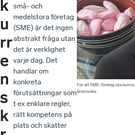
k
små- och
medelstora företag
u
(SME) är det ingen
rr
abstrakt fråga utan
det är verklighet
e
varje dag. Det
handlar om
n
konkreta
För att SME-företag ska kunna f
s
förutsättningar som
årskrönika.
t ex enklare regler,
k
rätt kompetens på
plats och skatter
r