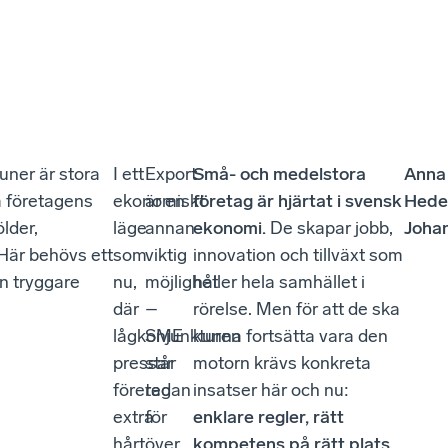
uner är stora
I ett
Export
Små- och medelstora
Anna
pa företagens
ekonomiskt
är en
företag är hjärtat i svensk
Hede
ölder,
läge
annan
ekonomi.
De skapar jobb,
Joha
 Här behövs ett
som
viktig
innovation och tillväxt som
n tryggare
nu,
möjlighet
håller hela samhället i
där
–
rörelse. Men för att de ska
lågkonjunkturen
SME
kunna fortsätta vara den
pressar
står
motorn krävs konkreta
företag
redan
insatser här och nu:
extra
för
enklare regler, rätt
hårt,
över
kompetens på rätt plats