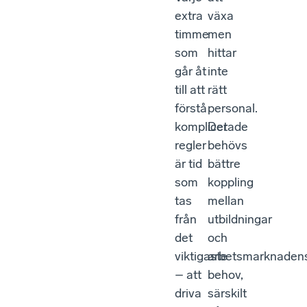
extra
växa
timme
men
som
hittar
går åt
inte
till att
rätt
förstå
personal.
komplicerade
Det
regler
behövs
är tid
bättre
som
koppling
tas
mellan
från
utbildningar
det
och
viktigaste
arbetsmarknaden
– att
behov,
driva
särskilt