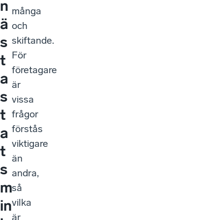
n
många
ä
och
s
skiftande.
För
t
företagare
a
är
s
vissa
t
frågor
förstås
a
viktigare
t
än
s
andra,
m
så
vilka
in
är