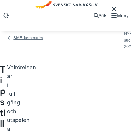
Sök
Meny
NY
SME-kommittén
aug
202
Valrörelsen
T
är
i
i
p
full
s
gång
ti
och
utspelen
ll
är