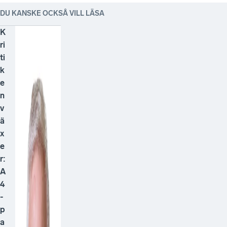
DU KANSKE OCKSÅ VILL LÄSA
K
ri
ti
k
e
n
v
ä
x
e
r:
A
4
-
p
a