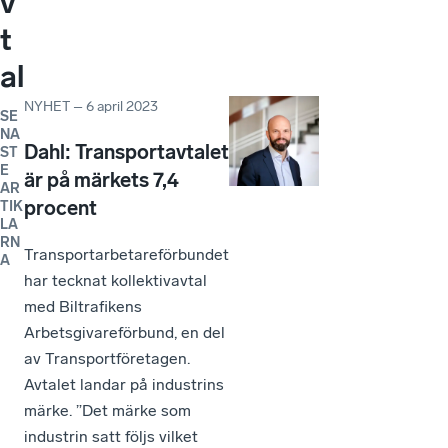
v
t
al
NYHET
–
6 april 2023
SE
NA
Dahl: Transportavtalet
ST
E
är på märkets 7,4
AR
procent
TIK
LA
RN
Transportarbetareförbundet
A
har tecknat kollektivavtal
med Biltrafikens
Arbetsgivareförbund, en del
av Transportföretagen.
Avtalet landar på industrins
märke. ”Det märke som
industrin satt följs vilket