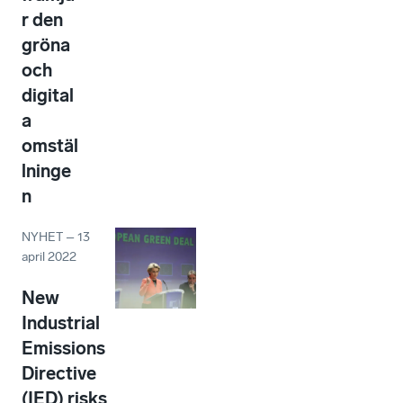
r den
gröna
och
digital
a
omstäl
lninge
n
NYHET
–
13
april 2022
New
Industrial
Emissions
Directive
(IED) risks