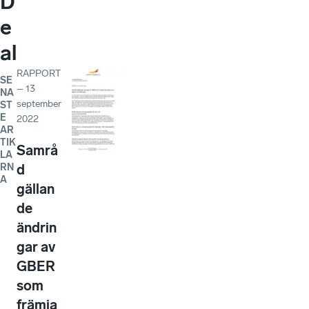
D
e
al
RAPPORT
SE
–
13
NA
september
ST
E
2022
AR
TIK
Samrå
LA
RN
d
A
gällan
de
ändrin
gar av
GBER
som
främja