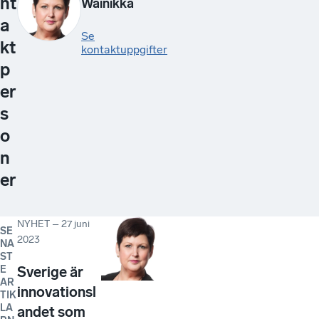
nt
Wainikka
a
Se
kt
kontaktuppgifter
p
er
s
o
n
er
NYHET
–
27 juni
SE
2023
NA
ST
E
Sverige är
AR
innovationsl
TIK
LA
andet som