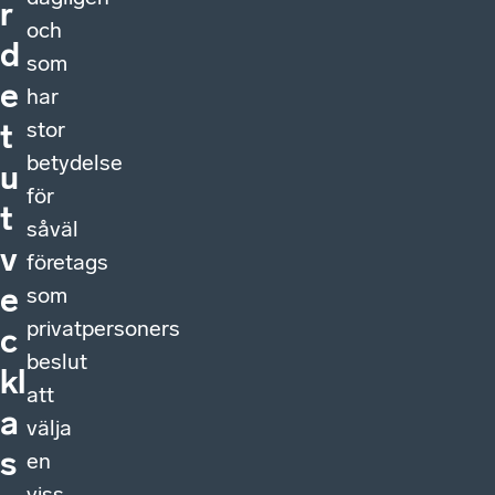
r
och
d
som
e
har
stor
t
betydelse
u
för
t
såväl
v
företags
e
som
privatpersoners
c
beslut
kl
att
a
välja
s
en
viss