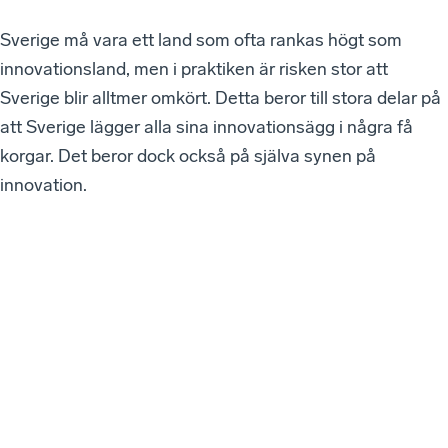
Sverige må vara ett land som ofta rankas högt som
innovationsland, men i praktiken är risken stor att
Sverige blir alltmer omkört. Detta beror till stora delar på
att Sverige lägger alla sina innovationsägg i några få
korgar. Det beror dock också på själva synen på
innovation.
VÅ
RA
SE
NA
ST
E
W
EB
BI