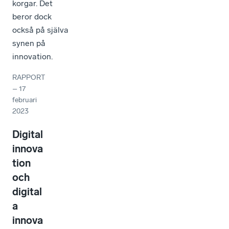
korgar. Det
beror dock
också på själva
synen på
innovation.
RAPPORT
–
17
februari
2023
Digital
innova
tion
och
digital
a
innova