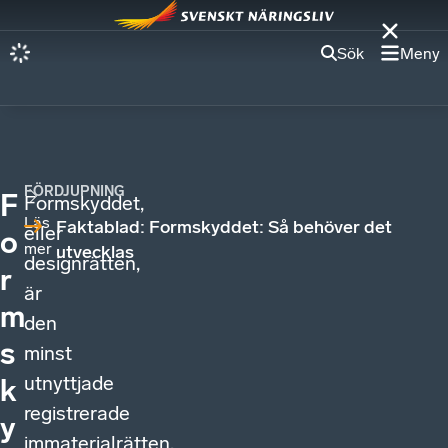
Sök
Meny
FÖRDJUPNING
F
Formskyddet,
Läs
Faktablad: Formskyddet: Så behöver det
eller
o
mer
utvecklas
designrätten,
r
är
m
den
s
minst
utnyttjade
k
registrerade
y
immaterialrätten.