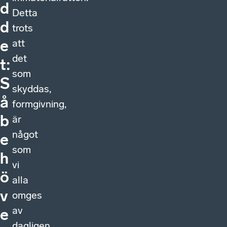
d
Detta
d
trots
att
e
det
t:
som
S
skyddas,
å
formgivning,
b
är
något
e
som
h
vi
ö
alla
v
omges
av
e
dagligen