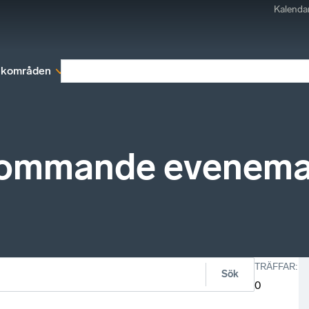
Kalenda
kområden
Medlemskap
Rapporter och remissva
kommande evenem
TRÄFFAR
:
Sök
0