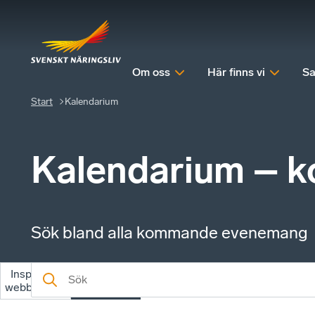
Om oss
Här finns vi
Sa
Start
Kalendarium
Kalendarium – 
Sök bland alla kommande evenemang
Inspelade
Kommande
webbinarier
evenemang