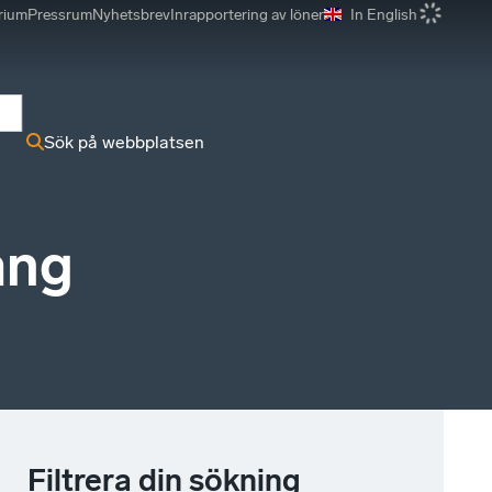
rium
Pressrum
Nyhetsbrev
Inrapportering av löner
In English
r
Sök på webbplatsen
ang
Filtrera din sökning