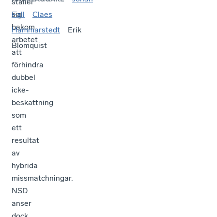
ställer
sig
Fall
Claes
bakom
Hammarstedt
Erik
arbetet
Blomquist
att
förhindra
dubbel
icke-
beskattning
som
ett
resultat
av
hybrida
missmatchningar.
NSD
anser
dock