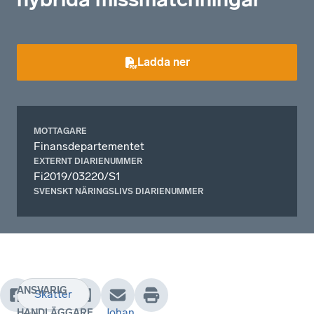
Ladda ner
MOTTAGARE
Finansdepartementet
EXTERNT DIARIENUMMER
Fi2019/03220/S1
SVENSKT NÄRINGSLIVS DIARIENUMMER
ANSVARIG
Skatter
NSD
Johan
HANDLÄGGARE