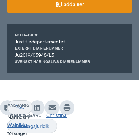
Ladda ner
MOTTAGARE
Justitiedepartementet
EXTERNT DIARIENUMMER
Ju2019/03948/L3
SVENSKT NÄRINGSLIVS DIARIENUMMER
ANSVARIG
FoU
Svenskt
Christina
HANDLÄGGARE
Näringsliv
tillstyrker
Wainikka
Företagsjuridik
förslagen.