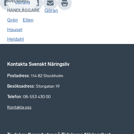
ANSVARIG
Välfärd
Göran
HANDLÄGGARE
Grén
Ellen
Hausel
Heldahl
Kontakta Svenskt Näringsliv
Postadress
:
114 82 Stockholm
Besöksadress
:
Storgatan 19
Telefon
:
08-553 430 00
Kontakta oss