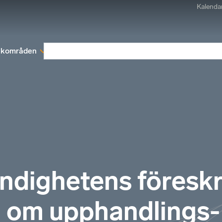
Kalenda
kområden
Medlemskap
Rapporter och remissva
dighetens föreskr
 om upphandlings-