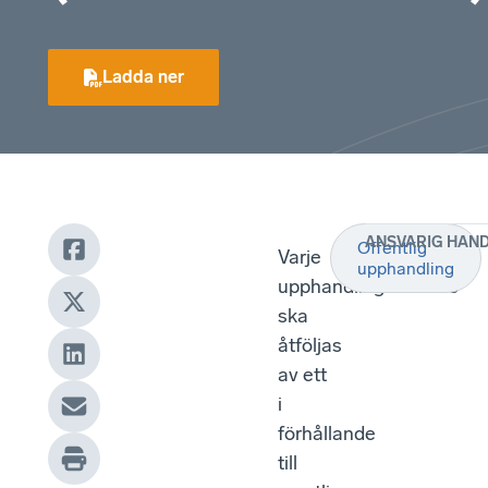
Ladda ner
ANSVARIG HAN
Offentlig
Varje
upphandling
upphandlingsannons
ska
åtföljas
av ett
i
förhållande
till