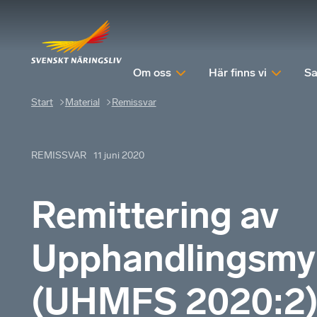
Om oss
Här finns vi
Sa
Start
Material
Remissvar
REMISSVAR
11 juni 2020
Remittering av
Upphandlingsmyn
(UHMFS 2020:2)