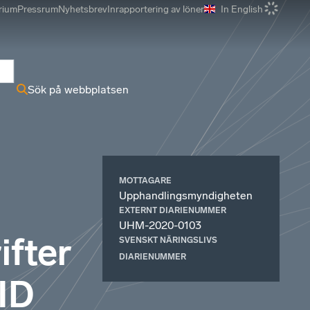
rium
Pressrum
Nyhetsbrev
Inrapportering av löner
In English
r
Sök på webbplatsen
MOTTAGARE
Upphandlingsmyndigheten
EXTERNT DIARIENUMMER
UHM-2020-0103
ifter
SVENSKT NÄRINGSLIVS
DIARIENUMMER
ID