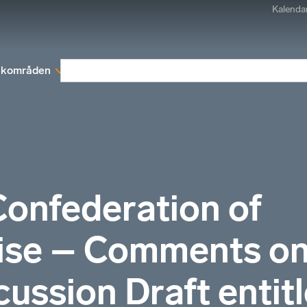
Kalenda
kområden
Medlemskap
Rapporter och remissva
Confederation of
ise – Comments on
ussion Draft entit