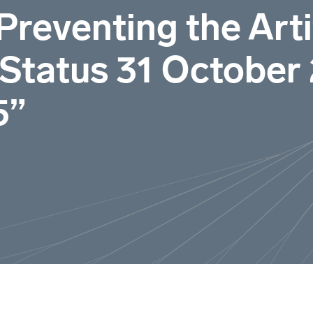
reventing the Artif
 Status 31 October
5”