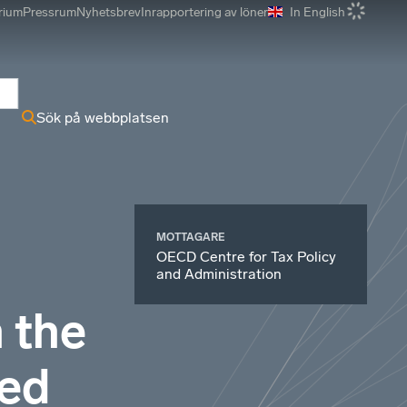
rium
Pressrum
Nyhetsbrev
Inrapportering av löner
In English
r
Sök på webbplatsen
MOTTAGARE
OECD Centre for Tax Policy
and Administration
 the
led